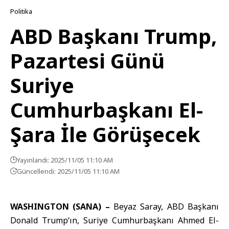
Politika
ABD Başkanı Trump,
Pazartesi Günü
Suriye
Cumhurbaşkanı El-
Şara İle Görüşecek
Yayınlandı: 2025/11/05 11:10 AM
Güncellendi: 2025/11/05 11:10 AM
WASHINGTON (SANA) –
Beyaz Saray
,
ABD Başkanı
Donald Trump
‘ın,
Suriye Cumhurbaşkanı
Ahmed El-