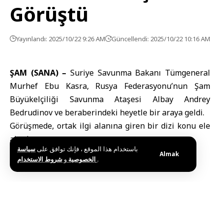
Görüştü
Yayınlandı: 2025/10/22 9:26 AM
Güncellendi: 2025/10/22 10:16 AM
ŞAM (SANA) –
Suriye Savunma Bakanı Tümgeneral
Murhef Ebu Kasra, Rusya Federasyonu’nun Şam
Büyükelçiliği Savunma Ataşesi Albay Andrey
Bedrudinov ve beraberindeki heyetle bir araya geldi.
Görüşmede, ortak ilgi alanına giren bir dizi konu ele
alındı.
باستخدام هذا الموقع ، فإنك توافق على
سياسة
Almak
و
الخصوصية
شروط الاستخدام
.
Bu haberi paylaş