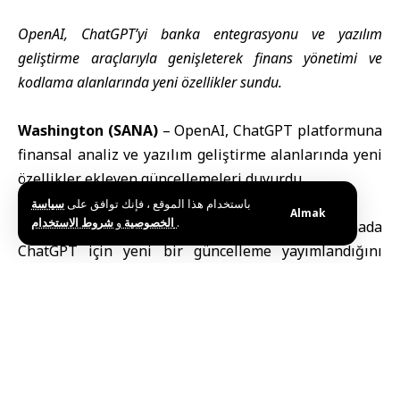
OpenAI, ChatGPT’yi banka entegrasyonu ve yazılım
geliştirme araçlarıyla genişleterek finans yönetimi ve
kodlama alanlarında yeni özellikler sundu.
Washington (SANA)
–
OpenAI
, ChatGPT platformuna
finansal analiz ve yazılım geliştirme alanlarında yeni
özellikler ekleyen güncellemeleri duyurdu.
باستخدام هذا الموقع ، فإنك توافق على
سياسة
Almak
و
الخصوصية
شروط الاستخدام
.
OpenAI, resmi internet sitesinden yaptığı açıklamada
ChatGPT
için yeni bir güncelleme yayımlandığını
duyurdu.
Güncelleme kapsamında kullanıcıların banka
hesaplarını güvenli şekilde bağlayarak harcama
analizi yapabilmesine ve bütçe yönetimi konusunda
öneriler alabilmesine imkân tanıyan deneysel bir