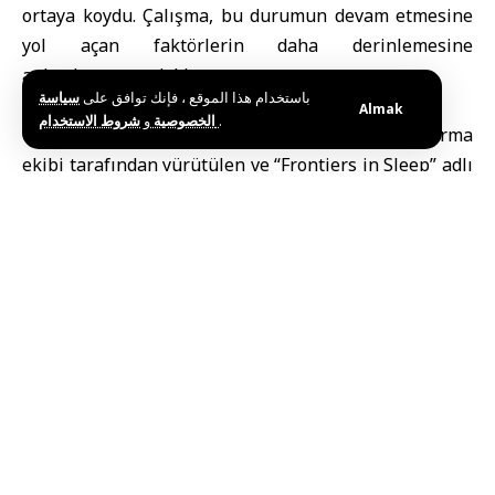
ortaya koydu. Çalışma, bu durumun devam etmesine
yol açan faktörlerin daha derinlemesine
anlaşılmasına odaklanıyor.
باستخدام هذا الموقع ، فإنك توافق على
سياسة
Almak
و
الخصوصية
شروط الاستخدام
.
Oklahoma ve Tulsa üniversitelerinden bir araştırma
ekibi tarafından yürütülen ve “Frontiers in Sleep” adlı
bilimsel dergide yayımlanan çalışmada, kâbusların
artık yalnızca gelip geçen bir sorun olarak
görülmemesi gerektiği, aksine doğrudan müdahale
edilebilecek bir durum olarak ele alınabileceği
vurgulandı.
Araştırmaya göre çocuklarda kâbuslar, uykuya karşı
korku geliştirilmesine, uyku düzeninin bozulmasına
ve dikkat ile davranışlarda olumsuzluklara yol
açabiliyor. Bu durumun yalnızca rahatsız edici
rüyalarla değil, aynı zamanda uykuya ilişkin kaygılar