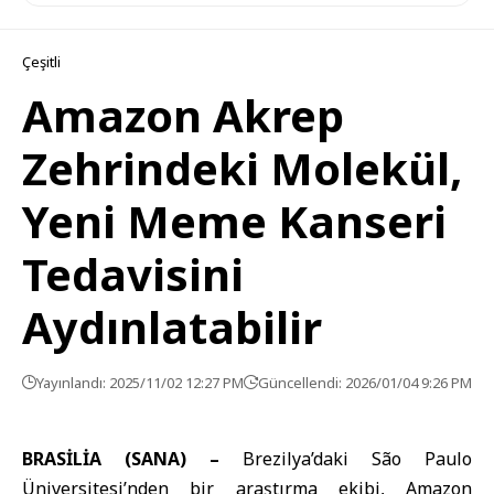
Çeşitli
Amazon Akrep
Zehrindeki Molekül,
Yeni Meme Kanseri
Tedavisini
Aydınlatabilir
Yayınlandı: 2025/11/02 12:27 PM
Güncellendi: 2026/01/04 9:26 PM
BRASİLİA (SANA) –
Brezilya’daki São Paulo
Üniversitesi’nden bir araştırma ekibi,
Amazon