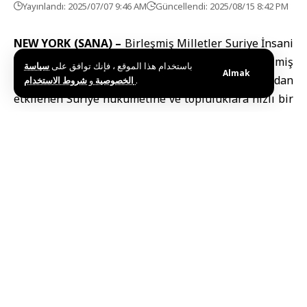
Yayınlandı: 2025/07/07 9:46 AM
Güncellendi: 2025/08/15 8:42 PM
NEW YORK (SANA) –
Birleşmiş Milletler Suriye İnsani
Yardım Koordinatörü Adam Abdulmevle, Birleşmiş
سياسة
باستخدام هذا الموقع ، فإنك توافق على
Almak
Milletler’in, Lazkiye kırsalında çıkan yangınlardan
و
الخصوصية
شروط الاستخدام
.
etkilenen Suriye hükümetine ve topluluklara hızlı bir
şekilde destek sağlamaya hazır olduğunu ifade etti.
BM Haber Merkezi’nin aktardığına göre, Abdulmevle,
Birleşmiş Milletler’in sahadaki ekiplerinin felaketin
boyutunu belirlemek ve acil insani ihtiyaçları tespit
etmek için acil değerlendirmeler yürüttüğünü ifade
ederek, BM’nin yetkililer ve ortaklarla koordinasyon
halinde, durumu daha ayrıntılı değerlendirmek ve acil
ve uzun vadeli desteği araştırmak amacıyla Lazkiye’ye
ortak bir misyon göndermeye hazır olduğunu belirtti.
Abdulmevle şunları ekledi: “Bu zor zamanlarda,
kalbimiz ve düşüncelerimiz Lazkiye halkıyla birlikte.