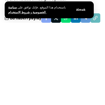
باستخدام هذا الموقع ، فإنك توافق على
سياسة
Almak
و
الخصوصية
شروط الاستخدام
.
Bu haberi paylaş
Editörün Seçimi
Şam’da Düzenlenen “SyrPetro 2026” Fuarı Sona
Erdi
Temmuz 10, 2026
Erdoğan: Suriye ile Lübnan Arasında İyi Komşuluk
İlişkileri Güçlendirilmeli
Temmuz 10, 2026