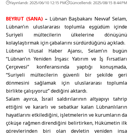
Yayınlandı: 2025/06/10 12:15 PM
Güncellendi: 2025/08/15 8:44 PM
BEYRUT (SANA)
–
Lübnan Başbakanı Nevvaf Selam,
Lübnan’ın uluslararası toplumla eşgüdüm içinde
Suriyeli mültecilerin ülkelerine dönüşünü
kolaylaştırmak için çabalarını sürdürdüğünü açıkladı.
Lübnan Ulusal Haber Ajansı, Selam’ın bugün
“Lübnan’ın Yeniden İnşası: Yatırım ve İş Fırsatları
Çerçevesi” konferansında yaptığı konuşmada,
“Suriyeli mültecilerin güvenli bir şekilde geri
dönmesini sağlamak için uluslararası toplumla
birlikte çalışıyoruz” dediğini aktardı.
Salam ayırca, İsrail saldırılarının altyapıyı tahrip
ettiğini ve kararlı ve sebatkar kalan Lübnanlıların
hayatlarını etkilediğini, işletmelerin ve kurumların da
çöküşe rağmen direndiğini belirtirken, Hükümetin ilk
görevlerinden biri olan devletin yeniden inşa