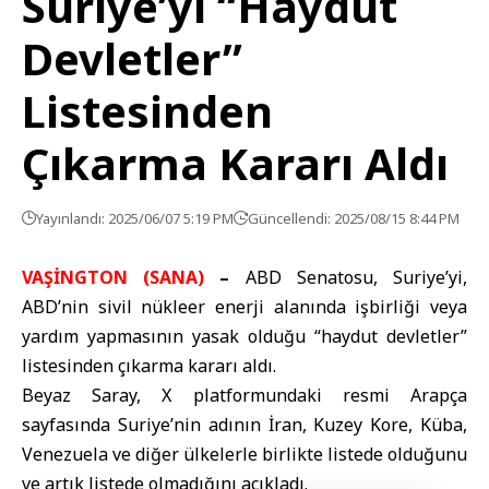
Suriye’yi “Haydut
Devletler”
Listesinden
Çıkarma Kararı Aldı
Yayınlandı: 2025/06/07 5:19 PM
Güncellendi: 2025/08/15 8:44 PM
VAŞİNGTON (SANA)
–
ABD Senatosu, Suriye’yi,
ABD’nin sivil nükleer enerji alanında işbirliği veya
yardım yapmasının yasak olduğu “haydut devletler”
listesinden çıkarma kararı aldı.
Beyaz Saray, X platformundaki resmi Arapça
sayfasında Suriye’nin adının İran, Kuzey Kore, Küba,
Venezuela ve diğer ülkelerle birlikte listede olduğunu
ve artık listede olmadığını açıkladı.