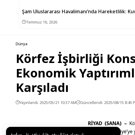
Şam Uluslararası Havalimanı’nda Hareketlilik: Ku
Temmuz 16, 2026
Dünya
Körfez İşbirliği Kon
Ekonomik Yaptırıml
Karşıladı
Yayınlandı: 2025/05/21 10:37 AM
Güncellendi: 2025/08/15 8:45 
RİYAD (SANA) –
Kö
Birliği’nin Suriye’y
باستخدام هذا الموقع ، فإنك توافق على
سياسة