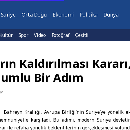
Suriye
Orta Doğu
Ekonomi
Politika
Dünya
Kültür
Spor
Video
Fotoğraf
Çeşitli
rın Kaldırılması Karar
lumlu Bir Adım
PM
 –
Bahreyn Krallığı, Avrupa Birliği’nin Suriye’ye yönelik 
emnuniyetle karşıladı. Bu adımı, modern Suriye devleti
krar ile refaha yönelik beklentilerinin gerçekleşmesi yolun