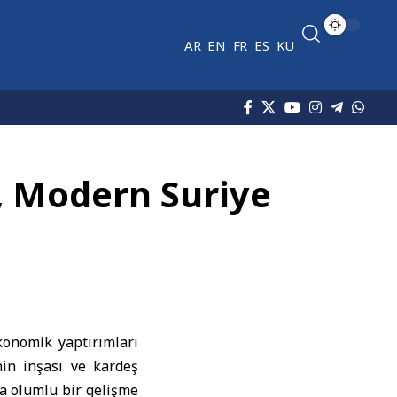
AR
EN
FR
ES
KU
ı, Modern Suriye
ekonomik yaptırımları
nin inşası ve kardeş
da olumlu bir gelişme