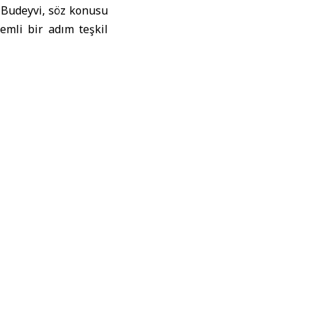
a Budeyvi, söz konusu
nemli bir adım teşkil
toparlanma sürecinin
e değerli halkı için