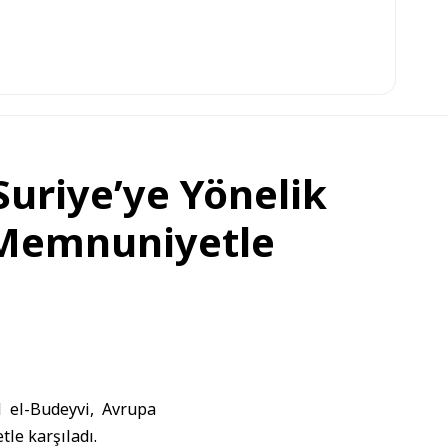
 Suriye’ye Yönelik
 Memnuniyetle
 el-Budeyvi, Avrupa
le karşıladı.