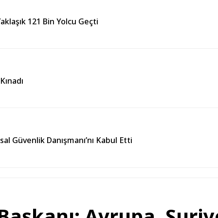
aklaşık 121 Bin Yolcu Geçti
 Kınadı
usal Güvenlik Danışmanı’nı Kabul Etti
aşkanı: Avrupa, Suriy