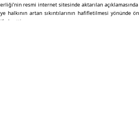
rliği’nin resmi internet sitesinde aktarılan açıklamasınd
ye halkının artan sıkıntılarının hafifletilmesi yönünde ö
fade etti.
, güvenlik ve istikrarın pekiştirileceği, yeniden inşa ve 
r dönemin kapılarını aralayarak, Suriye Arap Cumhuriyeti v
in önünü açmasını temenni etti.
 Yıldıramaz