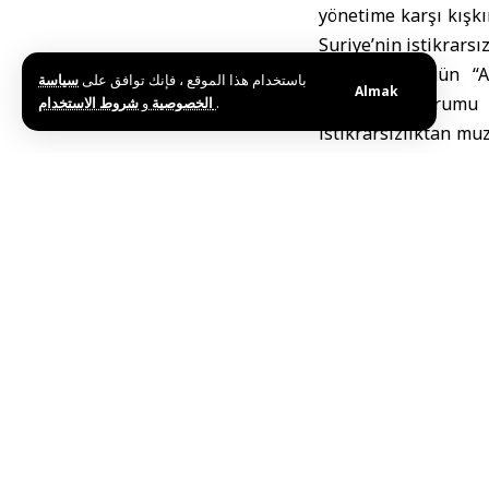
yönetime karşı kışk
Suriye’nin istikrarsı
Erdoğan, bugün “A
باستخدام هذا الموقع ، فإنك توافق على
سياسة
Almak
Diplomasi Forumu 20
و
الخصوصية
شروط الاستخدام
.
istikrarsızlıktan m
biri. Bugün bölgede i
edilmesine izin verm
Suriye ile uzun bi
duyuyoruz.”
Suriye halkının sav
Suriyelilerin başına
daha izin vermeyecek,
‘’Hiç kimse bunu y
çalışanlara cevap 
devam etti: ‘’ Bölge
istikrar, refah ve gü
da önemlidir. Biz T