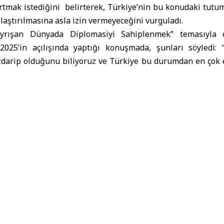
ırtmak istediğini belirterek, Türkiye’nin bu konudaki tut
zlaştırılmasına asla izin vermeyeceğini vurguladı.
yrışan Dünyada Diplomasiyi Sahiplenmek” temasıyla 
25’in açılışında yaptığı konuşmada, şunları söyledi: “
uzdarip olduğunu biliyoruz ve Türkiye bu durumdan en çok 
stikrarı sağlamak için altın bir fırsat var. Bu fırsatın hiç
eyeceğiz, ayrılık ve tefrika tohumları ekmeye çalışanlara
r sınırımız var ve Suriye’nin egemenliğine ve topra
aşlardan ve acılardan tamamen bitkin düştüğünü belirten Er
 bir daha aynı şeylerin gelmesine hiç kimsenin hakkı yoktu
 sorunların diplomatik yollarla çözülmesini sürdürecektir’’ 
anlış anlamasın ve hiç kimse Türkiye’nin bu bölgeyi is
veremeyeceğini düşünmesin’’ açıklamada bulunan Cumhurb
nin tüm halkları için, tüm kesimleriyle barış ve refah isti
venlik istiyoruz. Ayrıca Suriye topraklarının bütünlüğü ve i
ürkiye olarak bu hedefe ulaşmak için ABD Başkanı Donald Tr