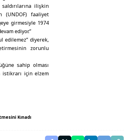
aldırılarına ilişkin
ün (UNDOF) faaliyet
geye girmesiyle 1974
evam ediyor.”
ul edilemez” diyerek,
etirmesinin zorunlu
lüğüne sahip olması
istikrarı için elzem
tmesini Kınadı