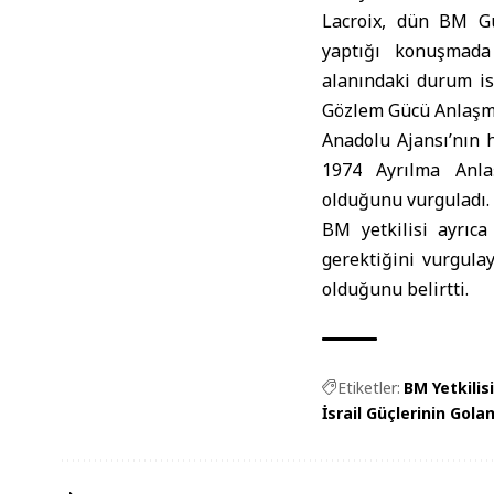
Lacroix, dün BM Güv
yaptığı konuşmada 
alanındaki durum is
Gözlem Gücü Anlaşmas
Anadolu Ajansı’nın h
1974 Ayrılma Anlaş
olduğunu vurguladı.
BM yetkilisi ayrıc
gerektiğini vurgula
olduğunu belirtti.
Etiketler:
BM Yetkilisi
İsrail Güçlerinin Gol