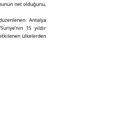
umunun net olduğunu,
düzenlenen Antalya
Suriye’nin 15 yıldır
etkilenen ülkelerden
 kimse tarafından heba
 da göz yummayacağız.
k bütünlüğüne saygı
doğan, ‘’Dolayısıyla
r ve Türkiye buna bir
ifadelerini kullandı.
tikrarsızlaştırmaya
aşkanı Erdoğa şöyle
yoruz. Biz bu bölgede
stikrarının sağlanması
ump’la, Rusya Devlet