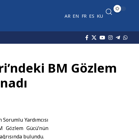
AR
EN
FR
ES
KU
leri’ndeki BM Gözlem
ınadı
n Sorumlu Yardımcısı
 BM Gözlem Gücü’nün
çağrısında bulundu.