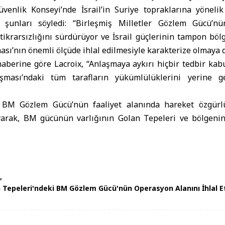
enlik Konseyi’nde İsrail’in Suriye topraklarına yönelik s
şunları söyledi: “Birleşmiş Milletler Gözlem Gücü’n
tikrarsızlığını sürdürüyor ve İsrail güçlerinin tampon böl
ı’nın önemli ölçüde ihlal edilmesiyle karakterize olmaya d
aberine göre Lacroix, “Anlaşmaya aykırı hiçbir tedbir kab
ması’ndaki tüm tarafların yükümlülüklerini yerine g
a BM Gözlem Gücü’nün faaliyet alanında hareket özgür
yarak, BM gücünün varlığının Golan Tepeleri ve bölgenin 
an Tepeleri'ndeki BM Gözlem Gücü'nün Operasyon Alanını İhlal E