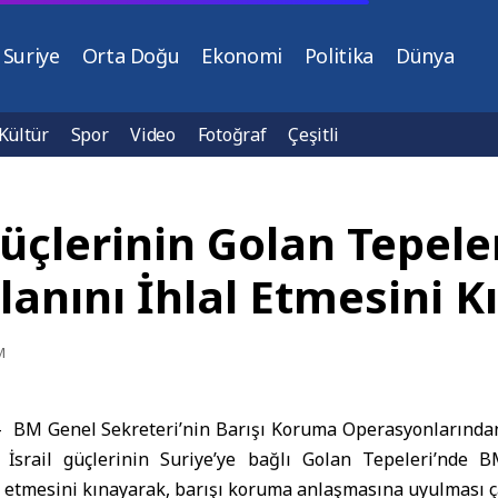
Suriye
Orta Doğu
Ekonomi
Politika
Dünya
Kültür
Spor
Video
Fotoğraf
Çeşitli
 Güçlerinin Golan Tepe
lanını İhlal Etmesini K
M
– BM Genel Sekreteri’nin Barışı Koruma Operasyonlarında
x, İsrail güçlerinin Suriye’ye bağlı Golan Tepeleri’nde
al etmesini kınayarak, barışı koruma anlaşmasına uyulması 