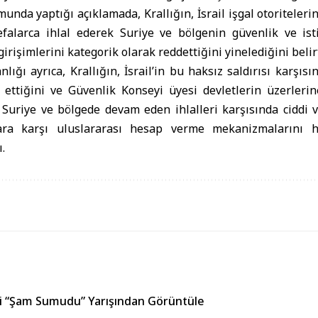
munda yaptığı açıklamada, Krallığın, İsrail işgal otoritelerini
efalarca ihlal ederek Suriye ve bölgenin güvenlik ve ist
rişimlerini kategorik olarak reddettiğini yinelediğini belirt
lığı ayrıca, Krallığın, İsrail’in bu haksız saldırısı karşıs
 ettiğini ve Güvenlik Konseyi üyesi devletlerin üzerleri
in Suriye ve bölgede devam eden ihlalleri karşısında ciddi v
ra karşı uluslararası hesap verme mekanizmalarını h
.
eki “Şam Sumudu” Yarışından Görüntüle