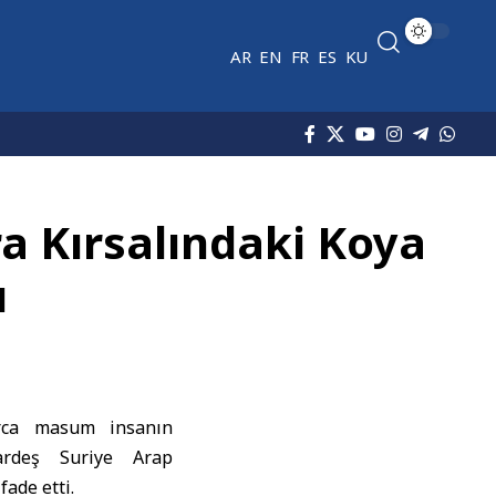
AR
EN
FR
ES
KU
ra Kırsalındaki Koya
ı
larca masum insanın
kardeş Suriye Arap
ade etti.