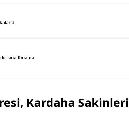
kalandı
ldırısına Kınama
esi, Kardaha Sakinler