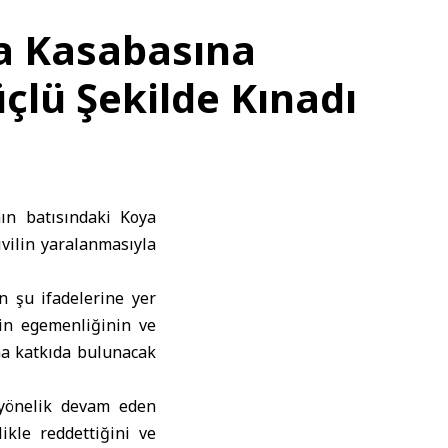
ya Kasabasına
çlü Şekilde Kınadı
nın batısındaki Koya
ivilin yaralanmasıyla
 şu ifadelerine yer
’nin egemenliğinin ve
ına katkıda bulunacak
a yönelik devam eden
likle reddettiğini ve