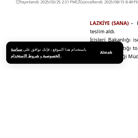
Yayınlandı: 2025/03/25 2:31 PM
Güncellendi: 2025/08/15 8:49 P
LAZKİYE (SANA)
– K
teslim aldı.
İçişleri Bakanlığı i
üyeleriyle yaptığı t
باستخدام هذا الموقع ، فإنك توافق على
سياسة
Almak
و
الخصوصية
شروط الاستخدام
.
Kamu Güvenliği Müdür
Etiketler:
Kamu Güven
Bu haberi paylaş