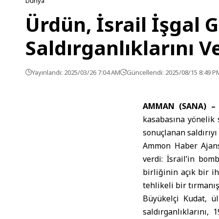
Dünya
Ürdün, İsrail İşgal
Saldırganlıklarını 
Yayınlandı: 2025/03/26 7:04 AM
Güncellendi: 2025/08/15 8:49 P
AMMAN (SANA) –
kasabasına yönelik s
sonuçlanan saldırıyı 
Ammon Haber Ajansı
verdi: İsrail’in bom
birliğinin açık bir 
tehlikeli bir tırmanışt
Büyükelçi Kudat, ül
saldırganlıklarını, 