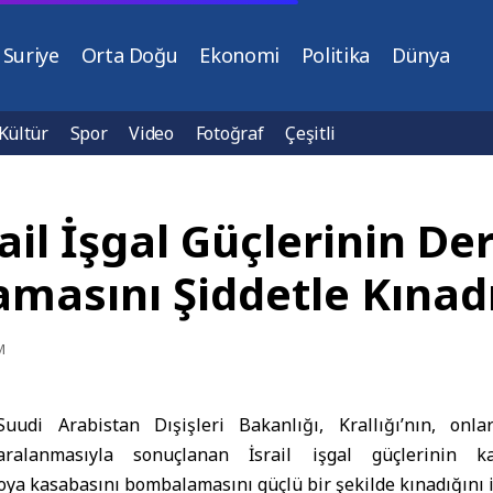
Suriye
Orta Doğu
Ekonomi
Politika
Dünya
Kültür
Spor
Video
Fotoğraf
Çeşitli
ail İşgal Güçlerinin De
masını Şiddetle Kınad
M
uudi Arabistan Dışişleri Bakanlığı, Krallığı’nın, on
ralanmasıyla sonuçlanan İsrail işgal güçlerinin 
ya kasabasını bombalamasını güçlü bir şekilde kınadığını if