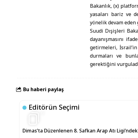
Bakanlık, (x) platfor
yasaları bariz ve d
yönelik devam eden gi
Suudi Dışişleri Bakan
dayanışmasını ifade
getirmeleri, İsrail’
durmaları ve bunla
gerektiğini vurguladı
Bu haberi paylaş
Editörün Seçimi
6
Dimas’ta Düzenlenen 8. Safkan Arap Atı Ligi’nd