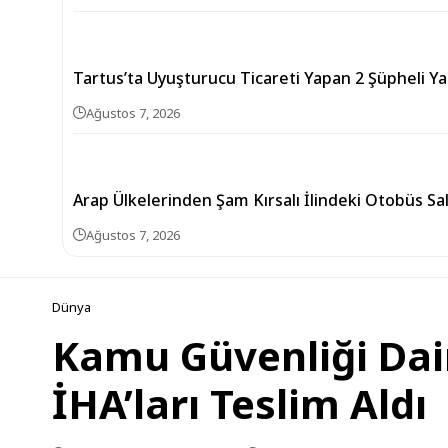
Tartus’ta Uyuşturucu Ticareti Yapan 2 Şüpheli Ya
Ağustos 7, 2026
Arap Ülkelerinden Şam Kırsalı İlindeki Otobüs Sa
Ağustos 7, 2026
Dünya
Kamu Güvenliği Dair
İHA’ları Teslim Aldı