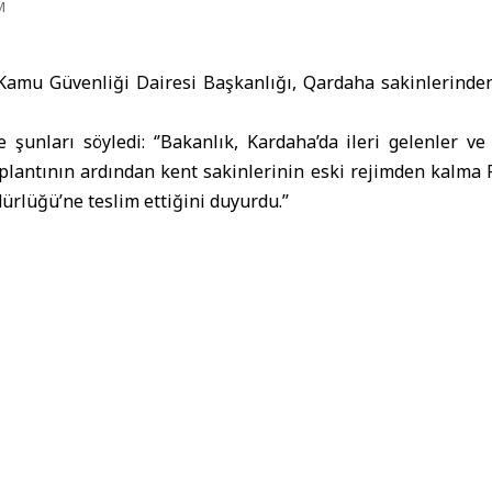
M
amu Güvenliği Dairesi Başkanlığı, Qardaha sakinlerinden 
se şunları söyledi: ‘’Bakanlık, Kardaha’da ileri gelenler ve
oplantının ardından kent sakinlerinin eski rejimden kalma F
lüğü’ne teslim ettiğini duyurdu.’’
liği Dairesi
Kardaha Sakinlerinden FPV İntihar İHA'ları Teslim A