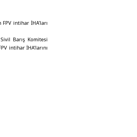
FPV intihar İHA’ları
 Sivil Barış Komitesi
PV intihar İHA’larını
ldı