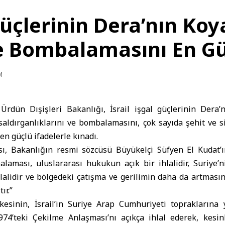
 Güçlerinin Dera’nın Ko
Ve Bombalamasını En Gü
M
Ürdün Dışişleri Bakanlığı, İsrail işgal güçlerinin Dera’
aldırganlıklarını ve bombalamasını, çok sayıda şehit ve s
en güçlü ifadelerle kınadı.
, Bakanlığın resmi sözcüsü Büyükelçi Süfyen El Kudat’ın
balaması, uluslararası hukukun açık bir ihlalidir, Suriye
ihlalidir ve bölgedeki çatışma ve gerilimin daha da artmas
ır.”
kesinin, İsrail’in Suriye Arap Cumhuriyeti toprakların
1974’teki Çekilme Anlaşması’nı açıkça ihlal ederek, kesin