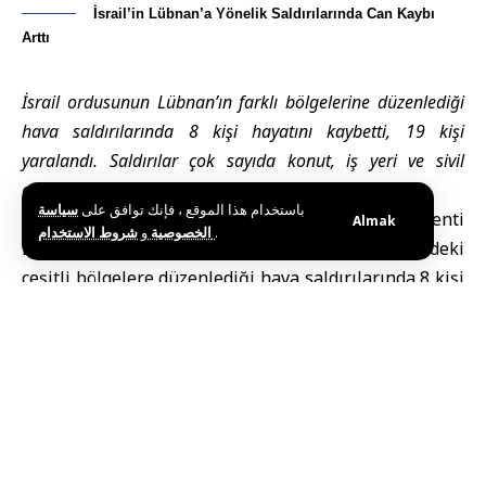
İsrail’in Lübnan’a Yönelik Saldırılarında Can Kaybı
Arttı
İsrail ordusunun Lübnan’ın farklı bölgelerine düzenlediği
hava saldırılarında 8 kişi hayatını kaybetti, 19 kişi
yaralandı. Saldırılar çok sayıda konut, iş yeri ve sivil
altyapıda ağır hasara yol açtı.
باستخدام هذا الموقع ، فإنك توافق على
سياسة
Beyrut (SANA) –
İsrail’in Lübnan’ın başkenti
Almak
و
الخصوصية
شروط الاستخدام
.
Beyrut’un güney banliyöleri ile ülkenin güneyindeki
çeşitli bölgelere düzenlediği hava saldırılarında 8 kişi
yaşamını yitirdi, 19 kişi yaralandı. Saldırılar
sonucunda çok sayıda bina yıkılırken, arama kurtarma
çalışmaları sürüyor.
Lübnan Ulusal Haber Ajansı
nın (NNA) aktardığına
göre,
Beyrut
’un güney banliyösünde yer alan Gubeyri
bölgesine düzenlenen hava saldırısında ilk
belirlemelere göre 3 kişi hayatını kaybetti, 15 kişi