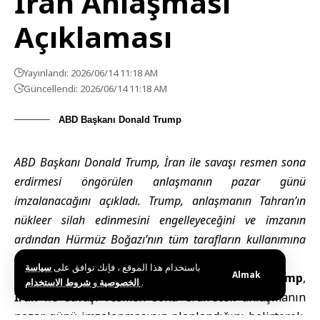
İran Anlaşması
Açıklaması
Yayınlandı: 2026/06/14 11:18 AM
Güncellendi: 2026/06/14 11:18 AM
ABD Başkanı Donald Trump
ABD Başkanı Donald Trump, İran ile savaşı resmen sona
erdirmesi öngörülen anlaşmanın pazar günü
imzalanacağını açıkladı. Trump, anlaşmanın Tahran’ın
nükleer silah edinmesini engelleyeceğini ve imzanın
ardından Hürmüz Boğazı’nın tüm tarafların kullanımına
açılacağını söyledi.
سياسة
باستخدام هذا الموقع ، فإنك توافق على
Almak
Washington (SANA) –
ABD Başkanı Donald
Trump
,
و
الخصوصية
شروط الاستخدام
.
İran
ile savaşı resmen sona erdirecek anlaşmanın
pazar günü imzalanmasının planlandığını belirterek,