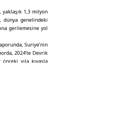
), yaklaşık 1,3 milyon
e, dünya genelindeki
yona gerilemesine yol
aporunda, Suriye’nin
porda, 2024’te Devrik
 önceki yıla kıyasla
,7 milyon mülteci ve
uşan daha geniş bir
 artış gösterdiği ve
ayna ve Myanmar ile
u belirtildi. Ancak
e istikrar gibi ciddi