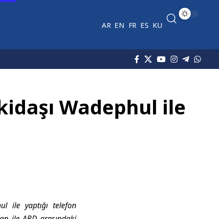
AR
EN
FR
ES
KU
kidaşı Wadephul ile
l ile yaptığı telefon
İran ile ABD arasındaki