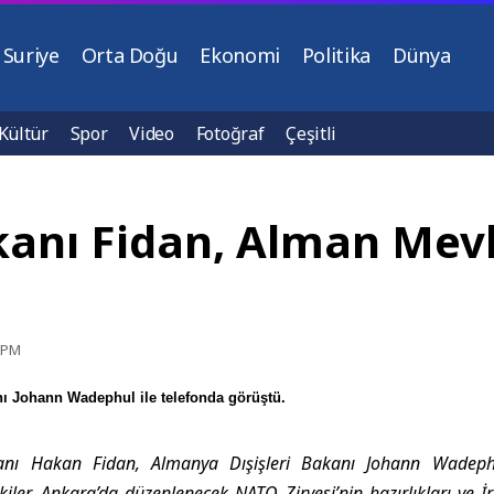
Suriye
Orta Doğu
Ekonomi
Politika
Dünya
Kültür
Spor
Video
Fotoğraf
Çeşitli
akanı Fidan, Alman Mev
3 PM
nı Johann Wadephul ile telefonda görüştü.
kanı Hakan Fidan, Almanya Dışişleri Bakanı Johann Wadephu
şkiler, Ankara’da düzenlenecek NATO Zirvesi’nin hazırlıkları ve 