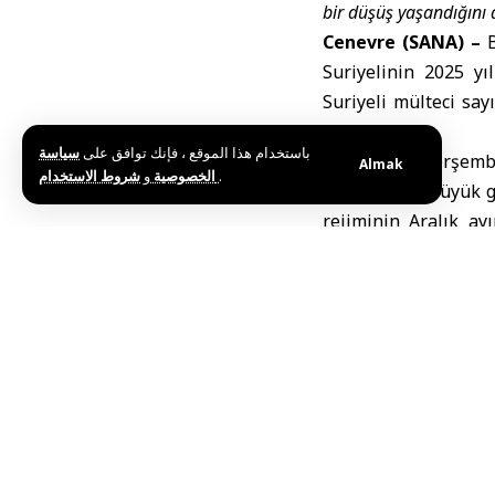
bir düşüş yaşandığını a
Cenevre (SANA) –
B
Suriyelinin 2025 yı
Suriyeli mülteci say
açtı.
باستخدام هذا الموقع ، فإنك توافق على
سياسة
UNHCR’nin Perşembe 
Almak
و
الخصوصية
شروط الاستخدام
.
geçen yıl en büyük g
rejiminin Aralık ay
yaklaşık üç kat arttığ
Komiserlik, Suriyel
ülke içinde yerind
eğilimin parçası ol
1965’ten bu yana kay
Raporda, Suriye’ni
birlikte geri dönü
dönenlerin önemli bi
zorluklarla karşı ka