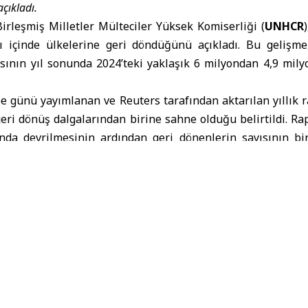
çıkladı.
irleşmiş Milletler Mülteciler Yüksek Komiserliği (
UNHCR
lı içinde ülkelerine geri döndüğünü açıkladı. Bu gelişm
ısının yıl sonunda 2024’teki yaklaşık 6 milyondan 4,9 mil
günü yayımlanan ve Reuters tarafından aktarılan yıllık r
eri dönüş dalgalarından birine sahne olduğu belirtildi. Ra
ında devrilmesinin ardından geri dönenlerin sayısının bir
ı ifade edildi.
ilerin dönüşünün, 2025 yılında dünya genelinde yaklaşık 14
en edilmiş kişinin kendi bölgelerine geri dönmesiyle ol
duğunu bildirdi. Bu sayının bir önceki yıla göre yüzde 50
dedilen en yüksek ikinci rakam olduğu kaydedildi.
n Afganistan, Sudan, Demokratik Kongo Cumhuriyeti, Ukr
şlerin büyük bölümünü oluşturan 6 ülkeden biri olduğ
r kısmının yeniden inşa, temel hizmetlere erişim, istihdam v
rşıya olduğu vurgulandı.