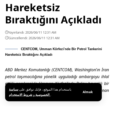
Hareketsiz
Bıraktığını Açıkladı
Yayınlandı: 2026/06/11 12:31 AM
Güncellendi: 2026/06/11 12:31 AM
CENTCOM, Umman Körfezi'nde Bir Petrol Tankerini
Hareketsiz Bıraktığını Açıkladı
ABD Merkez Komutanlığı (
CENTCOM
), Washington’ın İran
petrol taşımacılığına yönelik uyguladığı ambargoyu ihlal
ettiği gerekçesiyle Umman Körfezi’nde Palau bayraklı bir
باستخدام هذا الموقع ، فإنك توافق على
سياسة
petrol tankerini vurduğunu, bunun iki gün içinde yaşanan
Almak
و
الخصوصية
شروط الاستخدام
.
ikinci benzer olay olduğunu açıkladı.
Washington (SANA)
– ABD Merkez Komutanlığı