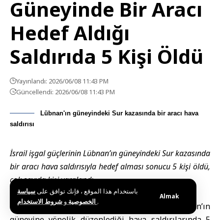
Güneyinde Bir Aracı
Hedef Aldığı
Saldırıda 5 Kişi Öldü
Yayınlandı: 2026/06/08 11:43 PM
Güncellendi: 2026/06/08 11:43 PM
Lübnan'ın güneyindeki Sur kazasında bir aracı hava
saldırısı
İsrail işgal güçlerinin Lübnan’ın güneyindeki Sur kazasında
bir aracı hava saldırısıyla hedef alması sonucu 5 kişi öldü,
çok sayıda kişi yaralandı.
باستخدام هذا الموقع ، فإنك توافق على
سياسة
Almak
و
الخصوصية
شروط الاستخدام
.
Beyrut (SANA) –
İsrail güçleri
nin Lübnan’ın
güneyine yönelik düzenlediği hava saldırılarında 5