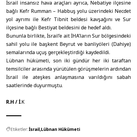
İsrail insansız hava araçları ayrıca, Nebatiye ilçesine
bağlı Kefr Rumman – Habbuş yolu üzerindeki Necdet
yol ayrımı ile Kefr Tibnit beldesi kavşağını ve Sur
ilçesine bağlı Bestiyat beldesini de hedef aldı.
Bununla birlikte, İsrail’e ait İHA’ların Sur bölgesindeki
sahil yolu ile başkent Beyrut ve banliyöleri (Dahiye)
semalarında uçuş gerçekleştirdiği kaydedildi.
Lübnan hükümeti, son iki gündür her iki taraftan
temsilciler arasında yürütülen görüşmelerin ardından
İsrail ile ateşkes anlaşmasına varıldığını sabah
saatlerinde duyurmuştu.
R.H / İ
.K
Etiketler:
İsrail
Lübnan Hükümeti