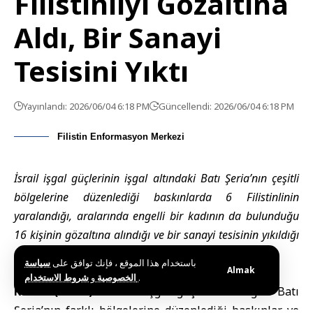
Filistinliyi Gözaltına
Aldı, Bir Sanayi
Tesisini Yıktı
Yayınlandı: 2026/06/04 6:18 PM
Güncellendi: 2026/06/04 6:18 PM
Filistin Enformasyon Merkezi
İsrail işgal güçlerinin işgal altındaki Batı Şeria’nın çeşitli
bölgelerine düzenlediği baskınlarda 6 Filistinlinin
yaralandığı, aralarında engelli bir kadının da bulunduğu
16 kişinin gözaltına alındığı ve bir sanayi tesisinin yıkıldığı
bildirildi.
باستخدام هذا الموقع ، فإنك توافق على
سياسة
Almak
و
الخصوصية
شروط الاستخدام
.
Kudüs (SANA) –
İsrail işgal güçlerinin bugün Batı
Şeria’nın farklı bölgelerine düzenlediği baskınlar ve