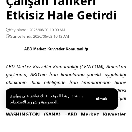
Çalışan Tankeri
Etkisiz Hale Getirdi
Yayınlandı: 2026/06/03 10:00 AM
Güncellendi: 2026/06/03 10:13 AM
ABD Merkez Kuvvetler Komutanlığı
ABD Merkez Kuvvetler Komutanlığı (CENTCOM), Amerikan
güçlerinin, ABD’nin İran limanlarına yönelik uyguladığı
ablukanın ihlali niteliğinde İran limanlarından birine
doğru seyretmeye çalışan bir petrol tankerine füze saldırısı
باستخدام هذا الموقع ، فإنك توافق على
سياسة
düzenlediğini ve gemiyi tamamen etkisiz hale getirdiğini
Almak
و
الخصوصية
شروط الاستخدام
.
açıkladı.
WASHINGTON (SANA) –
ABD Merkez Kuvvetler
Komutanlığı
(CENTCOM), salı günü yaptığı
açıklamada, Amerikan güçlerinin
İran
limanlarından