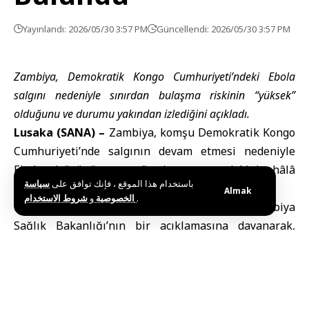
Yayınlandı: 2026/05/30 3:57 PM
Güncellendi: 2026/05/30 3:57 PM
Zambiya, Demokratik Kongo Cumhuriyeti’ndeki Ebola
salgını nedeniyle sınırdan bulaşma riskinin “yüksek”
olduğunu ve durumu yakından izlediğini açıkladı.
Lusaka (SANA) –
Zambiya
, komşu
Demokratik Kongo
Cumhuriyeti
’nde salgının devam etmesi nedeniyle
Ebola virüsü
nün sınır ötesine geçme riskinin hâlâ
باستخدام هذا الموقع ، فإنك توافق على
سياسة
yüksek olduğunu açıkladı.
Almak
و
الخصوصية
شروط الاستخدام
.
Reuters ajansı, bugün Cumartesi günü, Zambiya
Sağlık Bakanlığı’nın bir açıklamasına dayanarak,
virüsün sınır ötesine geçme riskinin “önemli ölçüde
yüksek” olduğunu bildirdi.
Zambiya Sağlık Bakanlığı, şüpheli iki vakanın yoğun
laboratuvar testlerinin ardından Ebola olmadığı