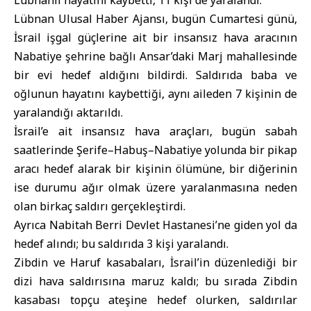
Lübnanlı hayatını kaybetti, 11 kişi de yaralandı.
Lübnan Ulusal Haber Ajansı
, bugün Cumartesi günü,
İsrail işgal güçleri
ne ait bir insansız hava aracının
Nabatiye şehrine bağlı Ansar’daki Marj mahallesinde
bir evi hedef aldığını bildirdi. Saldırıda baba ve
oğlunun hayatını kaybettiği, aynı aileden 7 kişinin de
yaralandığı aktarıldı.
İsrail’e ait insansız hava araçları, bugün sabah
saatlerinde Şerife–Habuş–Nabatiye yolunda bir pikap
aracı hedef alarak bir kişinin ölümüne, bir diğerinin
ise durumu ağır olmak üzere yaralanmasına neden
olan birkaç saldırı gerçekleştirdi.
Ayrıca Nabitah Berri Devlet Hastanesi’ne giden yol da
hedef alındı; bu saldırıda 3 kişi yaralandı.
Zibdin ve Haruf kasabaları, İsrail’in düzenlediği bir
dizi hava saldırısına maruz kaldı; bu sırada Zibdin
kasabası topçu ateşine hedef olurken, saldırılar