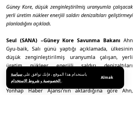
Güney Kore, düşük zenginleştirilmiş uranyumla çalışacak
yerli üretim nükleer enerjili saldırı denizaltıları geliştirmeyi
planladığını açıkladı.
Seul (SANA) –
Güney Kore Savunma Bakanı
Ahn
Gyu-baik, Salı günü yaptığı açıklamada, ülkesinin
düşük zenginleştirilmiş uranyumla çalışan, yerli
üretim nükleer enerjili saldırı denizaltıları
geliştirmeyi planladığını duyurdu.
باستخدام هذا الموقع ، فإنك توافق على
سياسة
Almak
و
الخصوصية
شروط الاستخدام
.
Yonhap Haber Ajansı’nın aktardığına göre Ahn,
Changwon’daki bir deniz üssünde Cumhurbaşkanı
Lee Jae-myung başkanlığında gerçekleştirilen
toplantıda, “‘Chang Bogu-in’ olarak adlandırılan proje,
Güney Kore
’de
nükleer enerjili denizaltı
lar
geliştirmeyi ve inşa etmeyi amaçlıyor ve yaklaşık 14