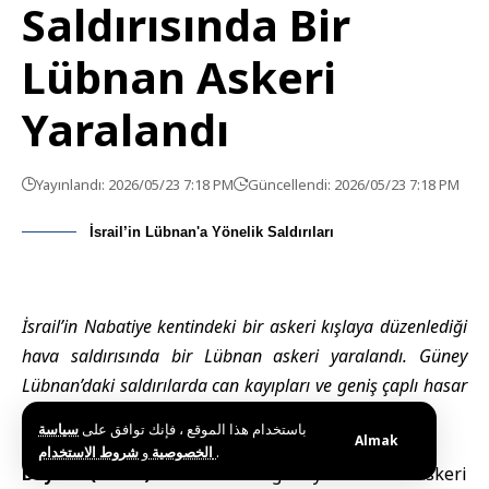
Saldırısında Bir
Lübnan Askeri
Yaralandı
Yayınlandı: 2026/05/23 7:18 PM
Güncellendi: 2026/05/23 7:18 PM
İsrail’in Lübnan'a Yönelik Saldırıları
İsrail’in Nabatiye kentindeki bir askeri kışlaya düzenlediği
hava saldırısında bir Lübnan askeri yaralandı. Güney
Lübnan’daki saldırılarda can kayıpları ve geniş çaplı hasar
meydana geldi.
باستخدام هذا الموقع ، فإنك توافق على
سياسة
Almak
و
الخصوصية
شروط الاستخدام
.
Beyrut (SANA) –
Lübnan
’ın güneyindeki bir askeri