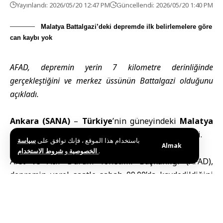
Yayınlandı: 2026/05/20 12:47 PM
Güncellendi: 2026/05/20 1:40 PM
Malatya Battalgazi’deki depremde ilk belirlemelere göre
can kaybı yok
AFAD, depremin yerin 7 kilometre derinliğinde
gerçekleştiğini ve merkez üssünün Battalgazi olduğunu
açıkladı.
Ankara (SANA)
–
Türkiye
’nin güneyindeki
Malatya
ilinde 5.6 büyüklüğünde bir deprem meydana geldi.
باستخدام هذا الموقع ، فإنك توافق على
سياسة
Almak
و
الخصوصية
شروط الاستخدام
.
Afet ve Acil Durum Yönetimi Başkanlığı (AFAD),
depremin yerel saatle sabah 09.00’da kaydedildiğini
ve yerin 7.03 kilometre derinliğinde gerçekleştiğini
açıkladı.