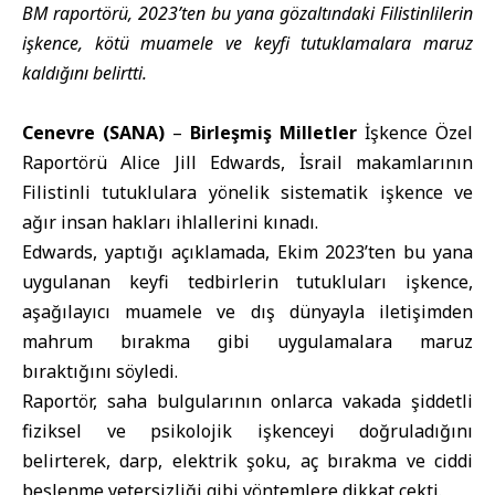
BM raportörü, 2023’ten bu yana gözaltındaki Filistinlilerin
işkence, kötü muamele ve keyfi tutuklamalara maruz
kaldığını belirtti.
Cenevre (SANA)
–
Birleşmiş Milletler
İşkence Özel
Raportörü Alice Jill Edwards, İsrail
makamlarının
Filistinli tutuklulara yönelik sistematik işkence ve
ağır insan hakları ihlallerini kınadı.
Edwards, yaptığı açıklamada, Ekim 2023’ten bu yana
uygulanan keyfi tedbirlerin tutukluları işkence,
aşağılayıcı muamele ve dış dünyayla iletişimden
mahrum bırakma gibi uygulamalara maruz
bıraktığını söyledi.
Raportör, saha bulgularının onlarca vakada şiddetli
fiziksel ve psikolojik işkenceyi doğruladığını
belirterek, darp, elektrik şoku, aç bırakma ve ciddi
beslenme yetersizliği gibi yöntemlere dikkat çekti.