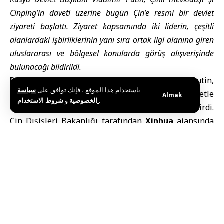
Cinping’in daveti üzerine bugün Çin’e resmi bir devlet
ziyareti başlattı. Ziyaret kapsamında iki liderin, çeşitli
alanlardaki işbirliklerinin yanı sıra ortak ilgi alanına giren
uluslararası ve bölgesel konularda görüş alışverişinde
bulunacağı bildirildi.
Pekin (SANA) –
Rusya Devlet Başkanı
Vladimir Putin
,
باستخدام هذا الموقع ، فإنك توافق على
سياسة
Çin Devlet Başkanı
Şi Cinping
‘in davetine icabetle
Almak
و
الخصوصية
شروط الاستخدام
.
bugün Çin’e resmi bir devlet ziyareti gerçekleştirdi.
Çin Dışişleri Bakanlığı tarafından
Xinhua
ajansında
yayımlanan açıklamada, iki ülke liderinin
gerçekleştireceği görüşmelerde çeşitli alanlardaki
işbirliklerini ele alacakları, ayrıca ortak ilgi alanına
giren uluslararası ve bölgesel meseleler hakkında
fikir teatisinde bulunacakları belirtildi.
Dünyaya istikrar ve pozitif
enerji mesajı