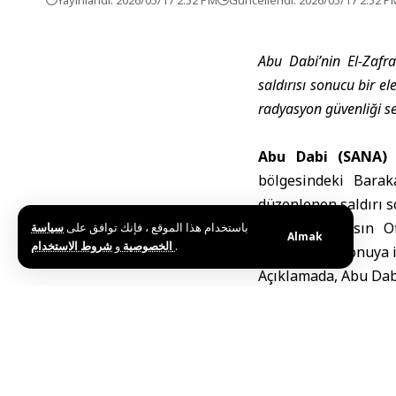
Abu Dabi’nin El-Zafra
saldırısı sonucu bir e
radyasyon güvenliği se
Abu Dabi (SANA) 
bölgesindeki Barak
düzenlenen saldırı so
Abu Dabi Basın Of
باستخدام هذا الموقع ، فإنك توافق على
سياسة
Almak
و
الخصوصية
شروط الاستخدام
.
açıklamada, konuya il
Açıklamada, Abu Dabi
kısmında İHA saldırıs
Santralin iç güvenl
müdahale ettiği aktar
Yangının bir İHA 
yaralanmanın yaşanm