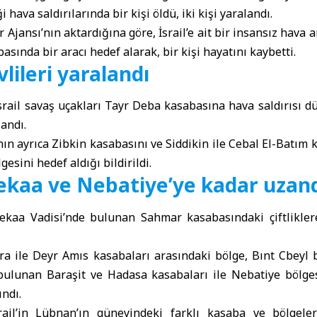
 hava saldırılarında bir kişi öldü, iki kişi yaralandı.
r Ajansı
’nın aktardığına göre, İsrail’e ait bir insansız hava 
asında bir aracı hedef alarak, bir kişi hayatını kaybetti.
vlileri yaralandı
srail savaş uçakları Tayr Deba kasabasına hava saldırısı düz
landı.
ının ayrıca Zibkin kasabasını ve Siddikin ile Cebal El-Batım 
gesini hedef aldığı bildirildi.
Bekaa ve Nebatiye’ye kadar uzan
 Bekaa Vadisi’nde bulunan Sahmar kasabasındaki çiftliklere
ra ile Deyr Amıs kasabaları arasındaki bölge, Bınt Cbeyl b
bulunan Baraşit ve Hadasa kasabaları ile Nebatiye bölg
ındı.
ail’in Lübnan’ın güneyindeki farklı kasaba ve bölgele