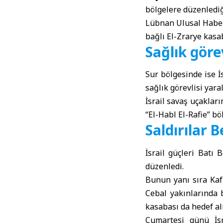
bölgelere düzenlediği
Lübnan Ulusal Habe
bağlı El-Zrarye kasab
Sağlık göre
Sur bölgesinde ise İ
sağlık görevlisi yara
İsrail savaş uçaklar
“El-Habl El-Rafie” böl
Saldırılar 
İsrail güçleri Batı
düzenledi.
Bunun yanı sıra Kaf
Cebal yakınlarında 
kasabası da hedef al
Cumartesi günü İsr