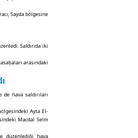
aracı, Sayda bölgesine
enledi. Saldırıda iki
kasabaları arasındaki
dı
 de hava saldırıları
ölgesindeki Ayta El-
esindeki Macdal Selm
re düzenlediği hava