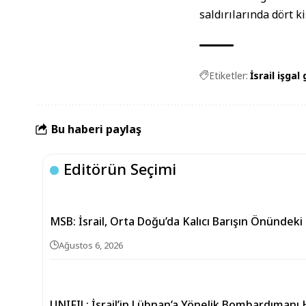
saldırılarında dört k
Etiketler:
İsrail işgal 
Bu haberi paylaş
Editörün Seçimi
MSB: İsrail, Orta Doğu’da Kalıcı Barışın Önündeki
Ağustos 6, 2026
UNIFIL: İsrail’in Lübnan’a Yönelik Bombardıman