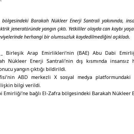
 bölgesindeki Barakah Nükleer Enerji Santrali yakınında, ins
lektrik jeneratöründe yangın çıktı. Yetkililer olayda can kaybı yaş
viyelerinde herhangi bir olumsuzluk kaydedilmediğini açıkladı.
_
Birleşik Arap Emirlikleri
‘nin (BAE)
Abu Dabi Emirli
ah Nükleer Enerji Santrali’nin dış kısmında insansız h
nucu yangın çıktığı bildirildi.
isi’nin ABD merkezli X sosyal medya platformundaki 
işkin bilgi verildi.
 Emirliği’ne bağlı El-Zafra bölgesindeki Barakah Nükleer En
ı sonucu yangın çıktığı belirtildi.
ik çevresi dışında bulunan bir elektrik jeneratöründe çık
ıldı.
saldırısından kaynaklandığı bildirilen açıklamada, o
adığı ve radyasyon güvenliği seviyelerinde herhangi bi