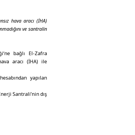
ansız hava aracı (İHA)
anmadığını ve santralin
ği
‘ne bağlı El-Zafra
ava aracı (İHA) ile
hesabından yapılan
erji Santrali’nin dış
an yangına ekiplerin
layda herhangi bir
r etkilenme olmadığı