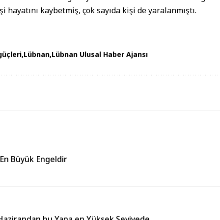
işi hayatını kaybetmiş, çok sayıda kişi de yaralanmıştı.
güçleri
Lübnan
Lübnan Ulusal Haber Ajansı
 En Büyük Engeldir
ı Hazirandan bu Yana en Yüksek Seviyede