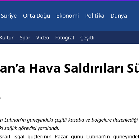
Suriye
Orta Doğu
Ekonomi
Politika
Dünya
Kültür
Spor
Video
Fotoğraf
Çeşitli
an’a Hava Saldırıları Sü
M
un Lübnan’ın güneyindeki çeşitli kasaba ve bölgelere düzenlediği 
iki sağlık görevlisi yaralandı.
İsrail işgal güçleri
nin Pazar günü
Lübnan
’ın güneyinde