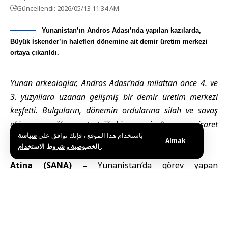
Güncellendi: 2026/05/13 11:34 AM
Yunanistan’ın Andros Adası’nda yapılan kazılarda,
Büyük İskender’in halefleri dönemine ait demir üretim merkezi
ortaya çıkarıldı.
Yunan arkeologlar, Andros Adası’nda milattan önce 4. ve
3. yüzyıllara uzanan gelişmiş bir demir üretim merkezi
keşfetti. Bulguların, dönemin ordularına silah ve savaş
ekipmanı sağlayan stratejik bir sanayi altyapısına işaret
باستخدام هذا الموقع ، فإنك توافق على
سياسة
ettiği belirtildi.
Almak
و
الخصوصية
شروط الاستخدام
.
Atina (SANA) –
Yunanistan
’da görev yapan
arkeologlar, Andros Adası’nda Büyük İskender’in
ölümünün ardından hüküm süren halefleri dönemine
ait yaklaşık 2 bin 200 yıllık demir üretim merkezi
keşfetti.