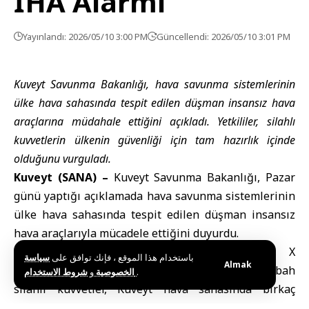
İHA Alarmı
Yayınlandı: 2026/05/10 3:00 PM
Güncellendi: 2026/05/10 3:01 PM
Kuveyt Savunma Bakanlığı, hava savunma sistemlerinin
ülke hava sahasında tespit edilen düşman insansız hava
araçlarına müdahale ettiğini açıkladı. Yetkililer, silahlı
kuvvetlerin ülkenin güvenliği için tam hazırlık içinde
olduğunu vurguladı.
Kuveyt (SANA) –
Kuveyt Savunma Bakanlığı
, Pazar
günü yaptığı açıklamada hava savunma sistemlerinin
ülke hava sahasında tespit edilen düşman insansız
hava araçlarıyla mücadele ettiğini duyurdu.
Bakanlık Sözcüsü Suud Abdulaziz El-Atvan
, X
باستخدام هذا الموقع ، فإنك توافق على
سياسة
Almak
platformu üzerinden yaptığı açıklamada, “Bu sabah
و
الخصوصية
شروط الاستخدام
.
silahlı kuvvetler, Kuveyt hava sahasında birkaç
düşman insansız hava aracı tespit etti ve yerleşik