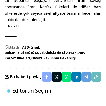
28 Şubat’ta başlayan
ABD-İsrail
İran
savaşı
sonrasında İran,
Körfez ülkeleri
ile diğer bazı
ülkelerde çok sayıda sivil altyapı tesisini hedef alan
saldırılar düzenlemişti.
T.K / Y.H
Etiketler:
ABD-İsrail
Bakanlık Sözcüsü Suud Abdulaziz El-Atvan
İran
Körfez ülkeleri
Kuveyt Savunma Bakanlığı
Bu haberi paylaş
Editörün Seçimi