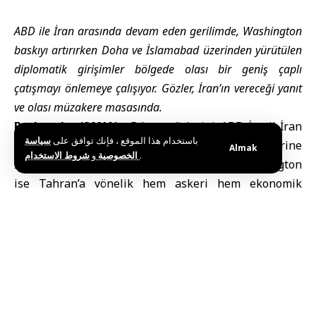
ABD ile İran arasında devam eden gerilimde, Washington
baskıyı artırırken Doha ve İslamabad üzerinden yürütülen
diplomatik girişimler bölgede olası bir geniş çaplı
çatışmayı önlemeye çalışıyor. Gözler, İran’ın vereceği yanıt
ve olası müzakere masasında.
Başkentler (SANA) –
Dünya gözlerini, ABD-İsrail-İran
باستخدام هذا الموقع ، فإنك توافق على
سياسة
savaşını sona erdirmeye yönelik Amerikan önerilerine
Almak
و
الخصوصية
شروط الاستخدام
.
İran’dan gelecek yanıt üzerinde topladı. Washington
ise Tahran’a yönelik hem askeri hem ekonomik
baskıyı artırırken, Katar, Pakistan ve bölgesel
aktörlerin yürüttüğü diplomatik çabalar, gerilimi
azaltmayı ve çatışmanın genişlemesini önlemeyi
hedefliyor.
ABD Başkanı Donald Trump, İran’dan “çok yakında”
bir yanıt beklediklerini belirtirken, İran’ın gerçekten