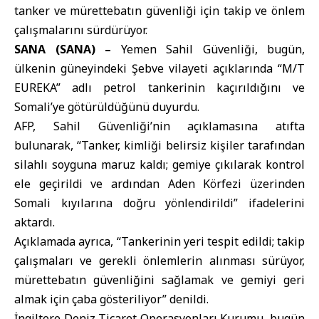
tanker ve mürettebatın güvenliği için takip ve önlem
çalışmalarını sürdürüyor.
SANA (SANA) –
Yemen
Sahil Güvenliği, bugün,
ülkenin güneyindeki Şebve vilayeti açıklarında “M/T
EUREKA” adlı
petrol
tankerinin kaçırıldığını ve
Somali’ye götürüldüğünü duyurdu.
AFP
, Sahil Güvenliği’nin açıklamasına atıfta
bulunarak, “Tanker, kimliği belirsiz kişiler tarafından
silahlı soyguna maruz kaldı; gemiye çıkılarak kontrol
ele geçirildi ve ardından Aden Körfezi üzerinden
Somali
kıyılarına doğru yönlendirildi” ifadelerini
aktardı.
Açıklamada ayrıca, “Tankerinin yeri tespit edildi; takip
çalışmaları ve gerekli önlemlerin alınması sürüyor,
mürettebatın güvenliğini sağlamak ve gemiyi geri
almak için çaba gösteriliyor” denildi.
İngiltere Deniz Ticaret Operasyonları Kurumu, bugün