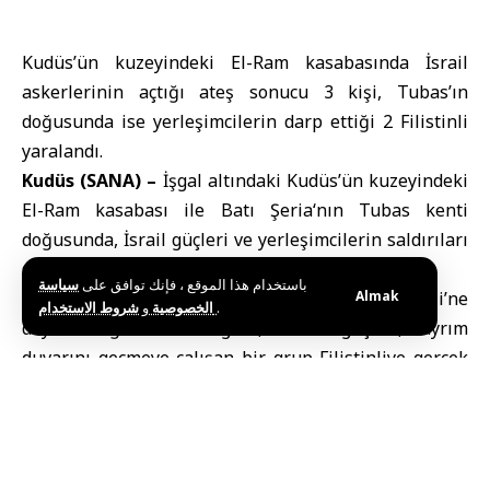
Kudüs’ün kuzeyindeki El-Ram kasabasında İsrail
askerlerinin açtığı ateş sonucu 3 kişi, Tubas’ın
doğusunda ise yerleşimcilerin darp ettiği 2 Filistinli
yaralandı.
Kudüs (SANA) –
İşgal altındaki Kudüs’ün kuzeyindeki
El-Ram kasabası ile
Batı Şeria
‘nın Tubas kenti
doğusunda, İsrail güçleri ve yerleşimcilerin saldırıları
sonucu bugün 5 Filistinli yaralandı.
باستخدام هذا الموقع ، فإنك توافق على
سياسة
Almak
Filistin resmi haber ajansı
WAFA
‘nın Kudüs Valiliği’ne
و
الخصوصية
شروط الاستخدام
.
dayandırdığı habere göre, İsrail güçleri, ayrım
duvarını geçmeye çalışan bir grup Filistinliye gerçek
mermiyle ateş açtı. Olayda yaralanan 3 Filistinli,
tedavi edilmek üzere Ramallah’taki Filistin Tıp
Kompleksi’ne sevk edildi.
Yerleşimciler 2 genci darp