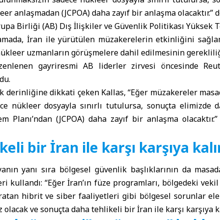
er anlaşmadan (JCPOA) daha zayıf bir anlaşma olacaktır.” d
upa Birliği
(AB) Dış İlişkiler ve Güvenlik Politikası Yüksek T
amada, İran ile yürütülen müzakerelerin etkinliğini sağlam
nükleer uzmanların görüşmelere dahil edilmesinin gerekliliğ
düzenlenen gayriresmi AB liderler zirvesi öncesinde Reu
du.
k derinliğine dikkati çeken Kallas, “Eğer müzakereler mas
e nükleer dosyayla sınırlı tutulursa, sonuçta elimizde
m Planı’ndan (JCPOA) daha zayıf bir anlaşma olacaktır.
eli bir İran ile karşı karşıya kalı
yanın yanı sıra bölgesel güvenlik başlıklarının da masad
eri kullandı: “Eğer İran’ın füze programları, bölgedeki veki
atan hibrit ve siber faaliyetleri gibi bölgesel sorunlar e
olacak ve sonuçta daha tehlikeli bir İran ile karşı karşıya k