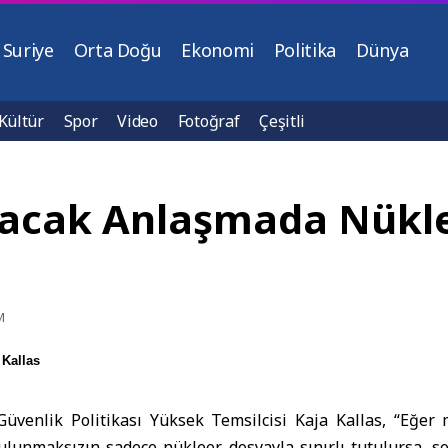
Suriye
Orta Doğu
Ekonomi
Politika
Dünya
Kültür
Spor
Video
Fotoğraf
Çeşitli
pılacak Anlaşmada Nük
M
 Kallas
 Güvenlik Politikası Yüksek Temsilcisi Kaja Kallas, “Eğe
lunmaksızın sadece nükleer dosyayla sınırlı tutulursa, s