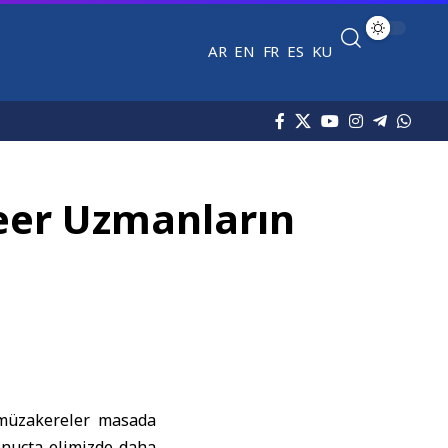
AR
EN
FR
ES
KU
leer Uzmanların
r müzakereler masada
onuçta elimizde daha