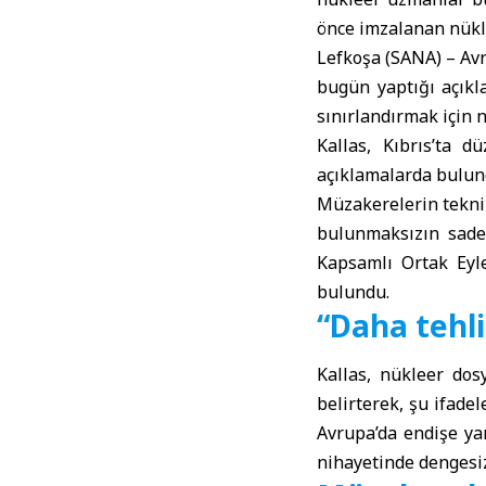
önce imzalanan nükle
Lefkoşa (SANA) –
Avr
bugün yaptığı açıkl
sınırlandırmak için 
Kallas, Kıbrıs’ta 
açıklamalarda bulun
Müzakerelerin tekni
bulunmaksızın sadec
Kapsamlı Ortak Eyle
bulundu.
“Daha tehlik
Kallas, nükleer dos
belirterek, şu ifadel
Avrupa’da endişe yar
nihayetinde dengesiz 