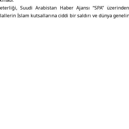
eterliği,
Suudi Arabistan Haber Ajansı
“SPA” üzerinde
lallerin İslam kutsallarına ciddi bir saldırı ve dünya gene
 bir provokasyon olduğunu vurguladı.
çleri
nin Kudüs’teki İslam ve Hristiyan kutsallarının tarih
inin tehlikelerine dikkat çekildi.
il eden uygulamaların bölgedeki istikrar çabalarını zayıfl
u bu ihlalleri derhal durdurma ve Filistin halkını koruma
ını yerine getirmeye çağırdı.
 güçlerinin işlediği suçları kınayan uluslararası ve bölgesel
 ederek, Filistin halkının meşru haklarını geri kazanma müc
n etme ve bağımsız devlet kurma hakkında yanında olduğunu 
abistan, Ürdün, Birleşik Arap Emirlikleri, Katar, Mısır, E
akanları dün, İsrail işgal güçleri tarafından
Kudüs
’tek
 tarihi ve hukuki statüsüne yönelik tekrarlanan ihlalleri, öz
nlar tarafından Mescid-i Aksa’ya gerçekleştirilen sürekli ba