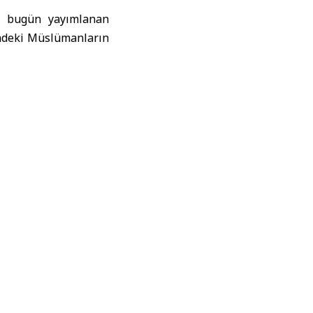
n bugün yayımlanan
lindeki Müslümanların
i ve hukuki statüsünü
attığını belirterek,
 konusunda ahlaki ve
 tutumları tam olarak
adelesinde, özellikle
yineledi.
ndonezya, Pakistan ve
i İslam ve Hristiyan
ellikle yerleşimciler
skınları kınamıştı.