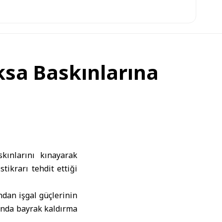
ksa Baskınlarına
skınlarını kınayarak
tikrarı tehdit ettiği
fından işgal güçlerinin
rında bayrak kaldırma