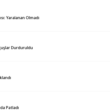
sı: Yaralanan Olmadı
çuşlar Durduruldu
klandı
nda Patladı