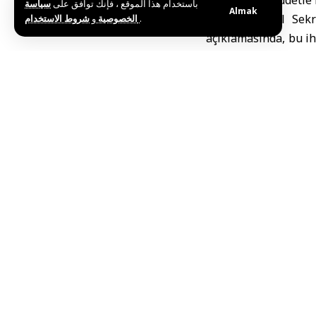
باستخدام هذا الموقع ، فإنك توافق على
سياسة
Almak
Birliğin Genel Sekr
و
الخصوصية
شروط الاستخدام
.
açıklamasında, bu ih
duygularına yönelik
Açıklamada,
işgal gü
değiştirme girişimler
Birlik, bu suç teşk
uluslararası toplum
hukuki sorumluluklar
Ayrıca Birlik, işgal
desteklediğini ifade
kendi kaderini tayi
Öte yandan, Suudi Ar
Türkiye dışişleri b
kutsallarının mevcut
ve aşırı görüşlü baka
R.H / Y.H