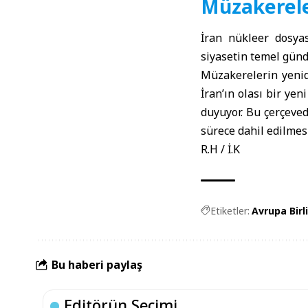
Müzakerele
İran
nükleer dosyas
siyasetin temel gün
Müzakerelerin yenid
İran’ın olası bir ye
duyuyor. Bu çerçeve
sürece dahil edilmesi
R.H / İ.K
Etiketler:
Avrupa Birli
Bu haberi paylaş
Editörün Seçimi