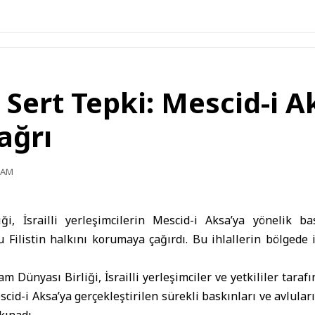
Sert Tepki: Mescid-i A
ağrı
0 AM
ği, İsrailli yerleşimcilerin Mescid-i Aksa’ya yönelik ba
mu
Filistin
halkını korumaya çağırdı. Bu ihlallerin bölgede is
lam Dünyası Birliği
, İsrailli yerleşimciler ve yetkililer tara
cid-i Aksa’ya gerçekleştirilen sürekli baskınları ve avlula
kınadı.