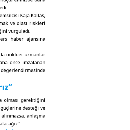
edi.
emsilcisi Kaja Kallas,
ak ve olası riskleri
ini vurguladı.
ters haber ajansına
ada nükleer uzmanlar
 daha önce imzalanan
” değerlendirmesinde
rız”
a olması gerektiğini
l güçlerine desteği ve
le alınmazsa, anlaşma
alacağız.”