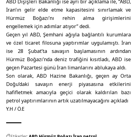
ABD Dışişleri Bakanlığı ise ayrı bir açıklama ile, “ABD,
İran’ın gelir elde etme kapasitesini sınırlamak ve
Hürmüz Boğazı’nı rehin alma girişimlerini
engellemek için adımlar atıyor” dedi.
Geçen yıl ABD, Şemhani ağıyla bağlantılı kurumlara
ve özel ticaret filosuna yaptırımlar uygulamıştı. İran
ise 28 Şubat’ta savaşın başlamasının ardından
Hürmüz Boğazı’nda deniz trafiğini kısıtladı, ABD ise
geçen Pazartesi günü İran limanlarını ablukaya aldı.
Son olarak, ABD Hazine Bakanlığı, geçen ay Orta
Doğu’daki savaşın enerji piyasasına etkilerini
hafifletmek amacıyla geçici olarak kaldırılan bazı
petrol yaptırımlarının artık uzatılmayacağını açıkladı
Y.H / Ö.E
Etiketler:
ABD
Hürmüz Boğazı
İran
petrol