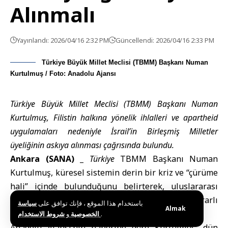
Alınmalı
Yayınlandı: 2026/04/16 2:32 PM
Güncellendi: 2026/04/16 2:33 PM
Türkiye Büyük Millet Meclisi (TBMM) Başkanı Numan
Kurtulmuş / Foto: Anadolu Ajansı
Türkiye Büyük Millet Meclisi (TBMM) Başkanı Numan
Kurtulmuş, Filistin halkına yönelik ihlalleri ve apartheid
uygulamaları nedeniyle İsrail’in Birleşmiş Milletler
üyeliğinin askıya alınması çağrısında bulundu.
Ankara (SANA) _
Türkiye
TBMM Başkanı
Numan
Kurtulmuş, küresel sistemin derin bir kriz ve “çürüme
hali” içinde bulunduğunu belirterek, uluslararası
toplumun bu durumdan çıkış için güçlü ve kararlı
باستخدام هذا الموقع ، فإنك توافق على
سياسة
Almak
adımlar atması gerektiğini vurguladı.
و
الخصوصية
شروط الاستخدام
.
Anadolu Ajansı’nın haberine göre Kurtulmuş, dün