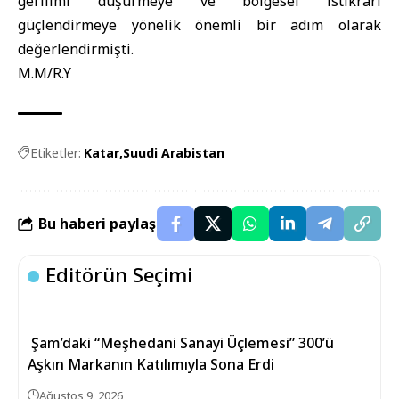
gerilimi düşürmeye ve bölgesel istikrarı
güçlendirmeye yönelik önemli bir adım olarak
değerlendirmişti.
M.M/R.Y
Etiketler:
Katar
Suudi Arabistan
Bu haberi paylaş
Editörün Seçimi
Şam’daki “Meşhedani Sanayi Üçlemesi” 300’ü
Aşkın Markanın Katılımıyla Sona Erdi
Ağustos 9, 2026