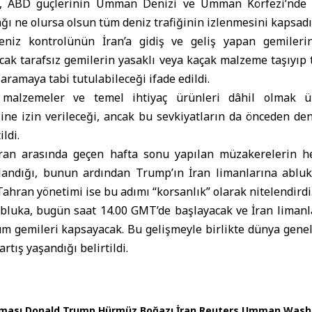
n, ABD güçlerinin
Umman
Denizi ve Umman Körfezi’nde 
rağı ne olursa olsun tüm deniz trafiğinin izlenmesini kapsadığ
deniz kontrolünün
İran
’a gidiş ve geliş yapan gemileri
ak tarafsız gemilerin yasaklı veya kaçak malzeme taşıyıp 
aramaya tabi tutulabileceği ifade edildi.
i malzemeler ve temel ihtiyaç ürünleri dâhil olmak 
şine izin verileceği, ancak bu sevkiyatların da önceden d
ildi.
ran arasında geçen hafta sonu yapılan müzakerelerin he
andığı, bunun ardından Trump’ın İran limanlarına abluk
. Tahran yönetimi ise bu adımı “korsanlık” olarak nitelendirdi
abluka, bugün saat 14.00 GMT’de başlayacak ve İran limanl
m gemileri kapsayacak. Bu gelişmeyle birlikte dünya genel
rtış yaşandığı belirtildi.
ması
Donald Trump
Hürmüz Boğazı
İran
Reuters
Umman
Wash