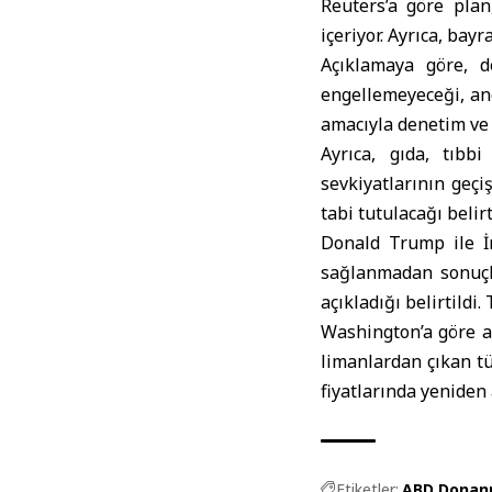
Reuters
’a göre pla
içeriyor. Ayrıca, bay
Açıklamaya göre, 
engellemeyeceği, anc
amacıyla denetim ve 
Ayrıca, gıda, tıbb
sevkiyatlarının geçi
tabi tutulacağı belirt
Donald Trump
ile İ
sağlanmadan sonuçl
açıkladığı belirtildi
Washington
’a göre 
limanlardan çıkan tü
fiyatlarında yeniden a
Etiketler:
ABD Donan