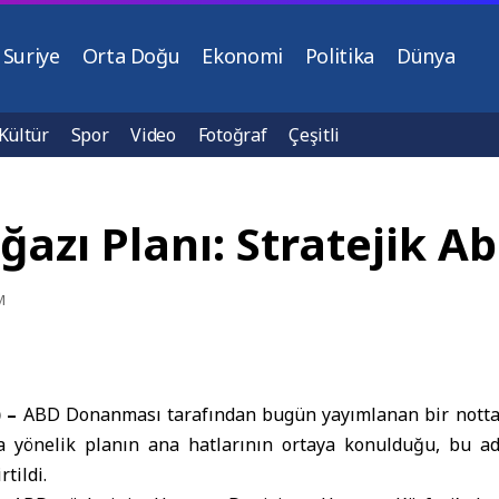
Suriye
Orta Doğu
Ekonomi
Politika
Dünya
Kültür
Spor
Video
Fotoğraf
Çeşitli
zı Planı: Stratejik Ab
M
 –
ABD Donanması
tarafından bugün yayımlanan bir nott
 yönelik planın ana hatlarının ortaya konulduğu, bu ad
rtildi.