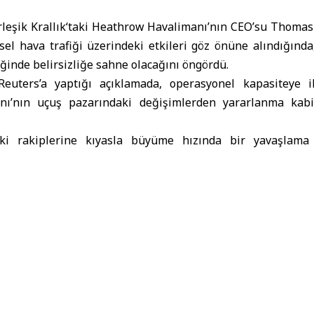
rleşik Krallık
‘taki Heathrow Havalimanı’nın CEO’su Thoma
sel hava trafiği üzerindeki etkileri göz önüne alındığınd
iğinde belirsizliğe sahne olacağını öngördü.
uters’a yaptığı açıklamada, operasyonel kapasiteye ili
ı’nın uçuş pazarındaki değişimlerden yararlanma kabiliy
aki rakiplerine kıyasla büyüme hızında bir yavaşlama
i yoğunluğun devam ettiğini belirtti.
valimanı yönetiminin
Orta Doğu
krizine bağlı olarak değiş
 şirketlerini ve yolcuları desteklemek için azami çaba göste
ı yönetiminin, bu süreçte uyum sağlamaya çalıştığını 
nzilli uçuş ağı talebi karşılamış olsa da, önümüzdeki aylar
oruyor” dedi.
netimi, daha önce yaptığı açıklamada, pist sayısındaki far
ıl ya da gelecek yıl Avrupa’nın en yoğun havalimanı olar
line dikkat çekmişti.