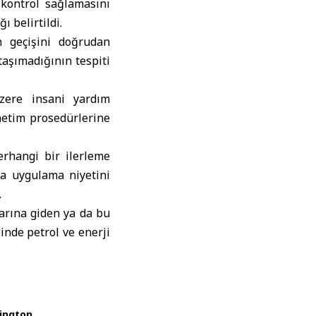
kontrol sağlamasını
ı belirtildi.
n geçişini doğrudan
taşımadığının tespiti
üzere insani yardım
enetim prosedürlerine
rhangi bir ilerleme
a uygulama niyetini
.
arına giden ya da bu
inde petrol ve enerji
ington