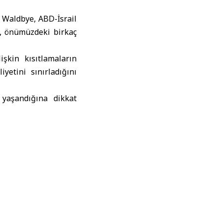
s Waldbye,
ABD-İsrail
a, önümüzdeki birkaç
şkin kısıtlamaların
etini sınırladığını
 yaşandığına dikkat
en seyahat eğilimleri
rdiğini belirtti.
ifade eden Woldbye,
a ilişkin beklentiler
k nedeniyle Istanbul
ak Heathrow’u geride