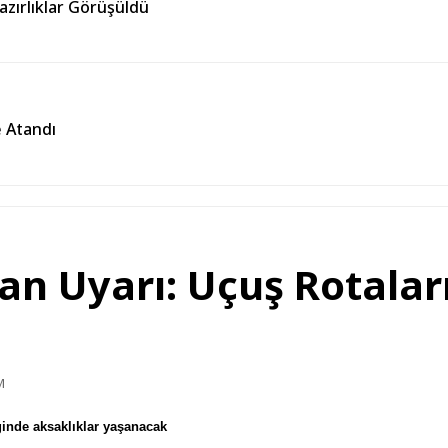
Hazırlıklar Görüşüldü
e Atandı
n Uyarı: Uçuş Rotala
M
inde aksaklıklar yaşanacak