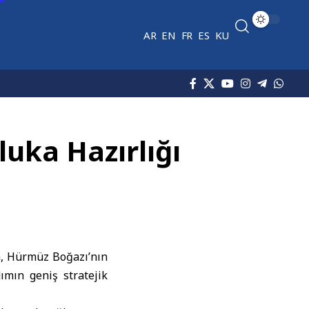
AR
EN
FR
ES
KU
luka Hazırlığı
a,
Hürmüz Boğazı
’nın
ımın geniş stratejik