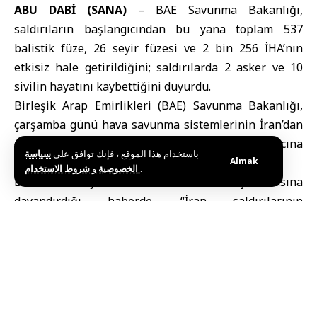
ABU DABİ (SANA)
–
BAE Savunma Bakanlığı
,
saldırıların başlangıcından bu yana toplam 537
balistik füze, 26 seyir füzesi ve 2 bin 256 İHA’nın
etkisiz hale getirildiğini; saldırılarda 2 asker ve 10
sivilin hayatını kaybettiğini duyurdu.
Birleşik Arap Emirlikleri (BAE) Savunma Bakanlığı,
çarşamba günü hava savunma sistemlerinin İran’dan
gelen 17 balistik füze ve 35 insansız hava aracına
باستخدام هذا الموقع ، فإنك توافق على
سياسة
(İHA) karşı koyduğunu açıkladı.
Almak
و
الخصوصية
شروط الاستخدام
.
BAE resmi ajansı WAM’ın Bakanlık açıklamasına
dayandırdığı haberde, “İran saldırılarının
başlangıcından bu yana BAE hava savunma sistemleri;
537 balistik füze, 26 seyir füzesi ve 2 bin 256 İHA ile
etkileşime girmiştir.” ifadesine yer verildi.
Can kayıpları ve yaralı
sayıları