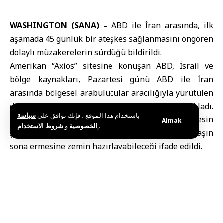
WASHINGTON (SANA) –
ABD
ile
İran
arasında, ilk
aşamada 45 günlük bir ateşkes sağlanmasını öngören
dolaylı müzakerelerin sürdüğü bildirildi.
Amerikan “Axios” sitesine konuşan ABD, İsrail ve
bölge kaynakları, Pazartesi günü ABD ile İran
arasında bölgesel arabulucular aracılığıyla yürütülen
dolaylı görüşmelerin devam ettiğini açıkladı.
باستخدام هذا الموقع ، فإنك توافق على
سياسة
Görüşmelerde, 45 gün süreli olası bir ateşkesin
Almak
و
الخصوصية
شروط الاستخدام
.
şartlarının ele alındığı ve bunun kalıcı bir savaşın
sona ermesine zemin hazırlayabileceği ifade edildi.
ABD ve İran Arasında Dolaylı
Müzakereler Devam Ediyor
Kaynaklar, önümüzdeki saatlerde bir anlaşmaya
varılma ihtimalinin hâlen zayıf olduğunu belirtirken,