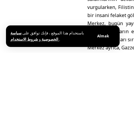
vurgularken,
Filist
bir insani felaket gö
Merkez, bugün yayı
yıkılmış binaların e
باستخدام هذا الموقع ، فإنك توافق على
سياسة
Almak
sürekli saldırıları s
و
الخصوصية
شروط الاستخدام
.
Merkez ayrıca, Gazz
zorla kaybedilme ve
araştırmacılarının, 
ve ardından gizleme 
Filistinli Kayıplar
ulaşmaya veya yükse
odun toplarken veya 
cesedinin enkaz alt
acısını artırdığını vu
Merkez, bu rakamla
vurguladı ve işgal g