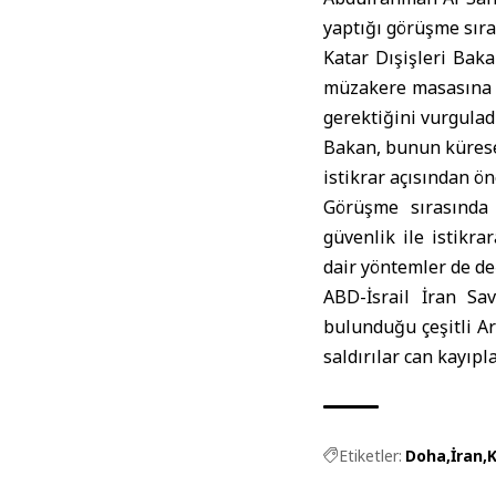
yaptığı görüşme sıra
Katar Dışişleri Baka
müzakere masasına dö
gerektiğini vurguladı
Bakan, bunun küresel
istikrar açısından ön
Görüşme sırasında 
güvenlik ile istikra
dair yöntemler de de
ABD-İsrail İran Sa
bulunduğu çeşitli Ar
saldırılar can kayıpl
Etiketler:
Doha
İran
K