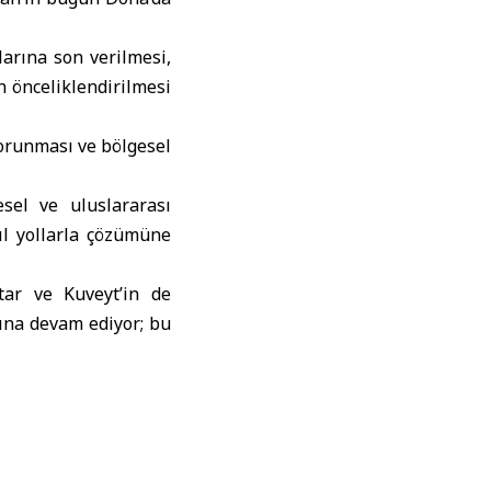
larına son verilmesi,
n önceliklendirilmesi
korunması ve bölgesel
sel ve uluslararası
çıl yollarla çözümüne
tar ve Kuveyt’in de
rına devam ediyor; bu