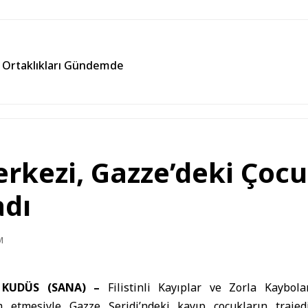
m Ortaklıkları Gündemde
Merkezi, Gazze’deki Ço
adı
M
İ KUDÜS (SANA) –
Filistin
li Kayıplar ve Zorla Kaybolan
m etmesiyle Gazze Şeridi’ndeki kayıp çocukların trajedi