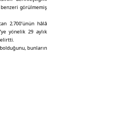
n benzeri görülmemiş
tan 2.700’ünün hâlâ
e’ye yönelik 29 aylık
lirtti.
ybolduğunu, bunların
eceğini belirtirken,
çekleştirilen kaçırma
 dağıtım noktalarına
nu, diğerlerinin ise
ken, binlerce çocuğun
uğunu ve ailelerinin
yutunu yansıttığını
ulunmaması ve kasıtlı