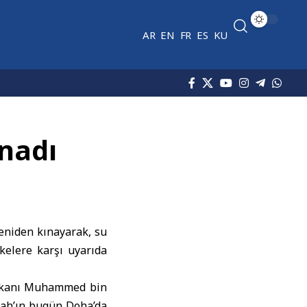
AR
EN
FR
ES
KU
ınadı
yeniden kınayarak, su
ikelere karşı uyarıda
kanı
Muhammed bin
bah’ın bugün
Doha
’da