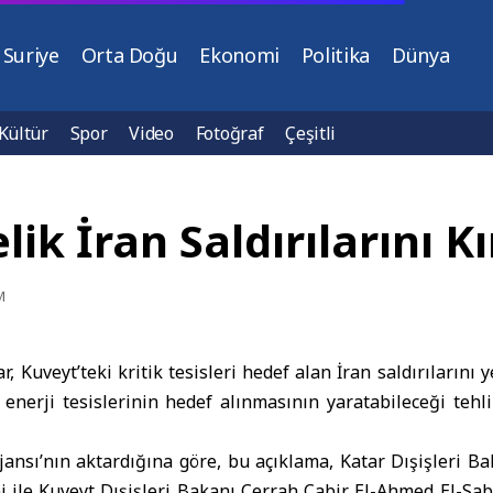
Suriye
Orta Doğu
Ekonomi
Politika
Dünya
Kültür
Spor
Video
Fotoğraf
Çeşitli
lik İran Saldırılarını K
M
ar
,
Kuveyt
’teki kritik tesisleri hedef alan
İran
saldırılarını 
e enerji tesislerinin hedef alınmasının yaratabileceği tehl
jansı’nın aktardığına göre, bu açıklama,
Katar Dışişleri Ba
i ile
Kuveyt Dışişleri Bakanı
Cerrah Cabir El-Ahmed El-Sa