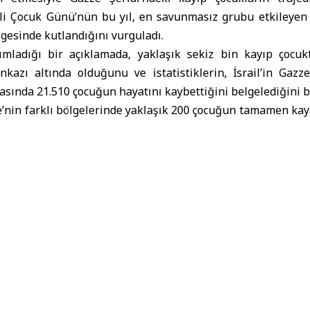
inli Çocuk Günü
’nün bu yıl, en savunmasız grubu etkileye
lgesinde kutlandığını vurguladı.
mladığı bir açıklamada, yaklaşık sekiz bin kayıp çocuk
nkazı altında olduğunu ve istatistiklerin, İsrail’in Gazz
ırasında 21.510 çocuğun hayatını kaybettiğini belgelediğini be
e’nin farklı bölgelerinde yaklaşık 200 çocuğun tamamen ka
ya işgal güçleri tarafından doğrudan hedef alınmış olabil
çocukların akıbeti veya tutuldukları yerler açıklanmadan ger
vakalarını belgelediğine dikkat çekti.
 ve Zorla Kaybolanlar Merkezi, çok sayıda çocuğun yardım
k riskli bölgelerde yiyecek aramaya çalışırken kaybolduğu
yıkılmış evlerine dönerken hayatını kaybettiğini belirtir
ında kalmasının insan onurunun ikinci bir kez ihlali old
rguladı.
rın uluslararası insancıl hukukun ciddi ihlallerinin bo
üçlerini, çocukların akıbetiyle ilgili herhangi bir bilgi b