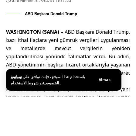
Güncellendi: 2026/04/03 11:37 AM
ABD Başkanı Donald Trump
WASHINGTON (SANA) –
ABD Başkanı Donald
Trump
,
bazı ithal ilaçlara yeni gümrük vergileri uygulanması
ve metallerde mevcut vergilerin yeniden
yapılandırılması yönünde talimatlar verdi. Bu adım,
ABD yönetiminin başlıca ticaret ortaklarıyla yaşanan
bir yıllık gerilimin ardından korumacı ticaret
باستخدام هذا الموقع ، فإنك توافق على
سياسة
Almak
politikalarına bağlılığını gösteriyor.
و
الخصوصية
شروط الاستخدام
.
Fransız haber ajansı (AFP)’in aktardığına göre, yeni
karar uyarınca, yurt dışında üretilen ilaçlara yüzde
100’e varan vergiler uygulanacak. Ancak ülkeler
ticaret anlaşmaları yaparak daha düşük vergilerden
yararlanabilir veya şirketler ABD’de üretim tesisleri
kurmayı taahhüt ederse bu yükümlülükten muaf