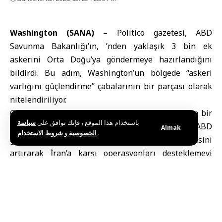
Washington (SANA) –
Politico gazetesi,
ABD
Savunma Bakanlığı
’ın, ’nden yaklaşık 3 bin ek
askerini Orta Doğu’ya göndermeye hazırlandığını
bildirdi. Bu adım, Washington’un bölgede “askeri
varlığını güçlendirme” çabalarının bir parçası olarak
nitelendiriliyor.
Gazeteye göre, bu hareket son aylarda yürütülen bir
باستخدام هذا الموقع ، فإنك توافق على
سياسة
dizi askeri operasyon kapsamında planlandı ve ABD
Almak
و
الخصوصية
شروط الاستخدام
.
güçlerinin bölgedeki bazı üslerdeki kapasitesini
artırarak İran’a karşı operasyonları desteklemeyi
amaçlıyor. Nihai konuşlandırma tarihine ilişkin karar
henüz açıklanmadı, ancak ’nin yüksek alarma
geçirildiği ve lojistik hazırlıkların tamamlandığı
bildirildi.
Yetkililer, henüz kara birliklerinin doğrudan İran