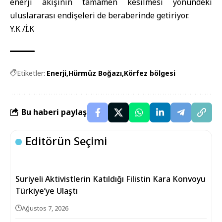
enerji akışının tamamen kesilmesi yönündeki
uluslararası endişeleri de beraberinde getiriyor.
Y.K /İ.K
Etiketler:
Enerji
Hürmüz Boğazı
Körfez bölgesi
Bu haberi paylaş
Editörün Seçimi
Suriyeli Aktivistlerin Katıldığı Filistin Kara Konvoyu
Türkiye’ye Ulaştı
Ağustos 7, 2026