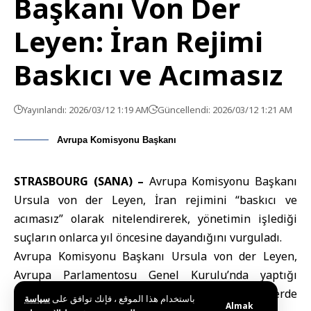
Başkanı Von Der
Leyen: İran Rejimi
Baskıcı ve Acımasız
Yayınlandı: 2026/03/12 1:19 AM
Güncellendi: 2026/03/12 1:21 AM
Avrupa Komisyonu Başkanı
STRASBOURG (SANA) –
Avrupa Komisyonu Başkanı
Ursula von der Leyen
, İran rejimini “baskıcı ve
acımasız” olarak nitelendirerek, yönetimin işlediği
suçların onlarca yıl öncesine dayandığını vurguladı.
Avrupa Komisyonu Başkanı Ursula von der Leyen,
Avrupa Parlamentosu Genel Kurulu’nda yaptığı
konuşmada İran yönetimine yönelik sert eleştirilerde
باستخدام هذا الموقع ، فإنك توافق على
سياسة
Almak