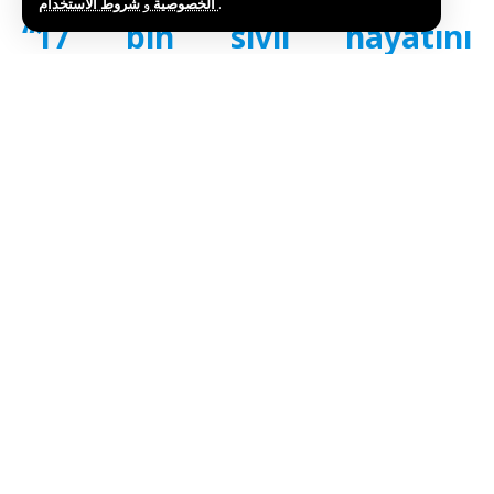
bulundu.
و
الخصوصية
شروط الاستخدام
.
“17 bin sivil hayatını
kaybetti”
Von der Leyen, Çarşamba günü gerçekleştirdiği
konuşmada, “Ali Hamaney’in baskıcı rejiminin
acımasızlığı, 2026 yılının başında başlatılan sert
baskı kampanyası da dahil olmak üzere 17 bin sivilin
ölümüne yol açtı.” dedi.
İran rejiminin suçlarının uzun yıllara dayandığını
ifade eden von der Leyen, şu ifadeleri kullandı:
“Bu rejim vatandaşlarını hapse attı ve işkence etti,
bölgede ve hatta Avrupa topraklarında terörü
destekledi. Ayrıca Rusya’nın Ukrayna’ya karşı
yürüttüğü acımasız savaşta Moskova’ya kritik destek
sağladı.”
“Hamaney’in düşüşü özgür