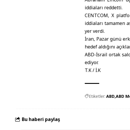
iddiaları reddetti.
CENTCOM, X platform
iddiaları tamamen as
yer verdi.
İran, Pazar günü er
hedef aldığını açıkla
ABD-İsrail ortak sal
ediyor.
T.K / İ.K
Etiketler:
ABD
ABD Me
Bu haberi paylaş