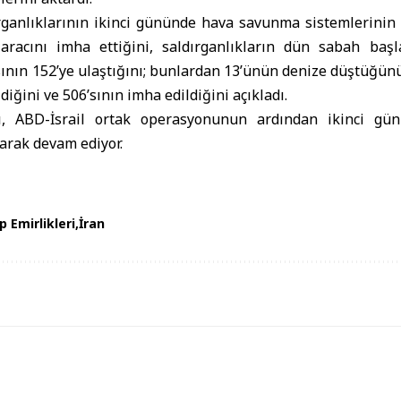
rganlıklarının ikinci gününde hava savunma sistemlerinin 
aracını imha ettiğini, saldırganlıkların dün sabah ba
ının 152’ye ulaştığını; bunlardan 13’ünün denize düştüğünü
ldiğini ve 506’sının imha edildiğini açıkladı.
arı, ABD-İsrail ortak operasyonunun ardından ikinci g
larak devam ediyor.
p Emirlikleri
İran