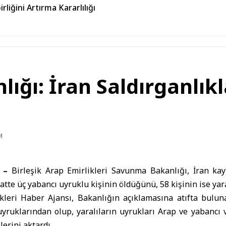
liğini Artırma Kararlılığı
ğı: İran Saldırganlıkl
M
) –
Birleşik Arap Emirlikleri
Savunma Bakanlığı,
İran
kay
tte üç yabancı uyruklu kişinin öldüğünü, 58 kişinin ise yara
ikleri Haber Ajansı, Bakanlığın açıklamasına atıfta bulun
uyruklarından olup, yaralıların uyrukları Arap ve yabancı 
lerini aktardı.