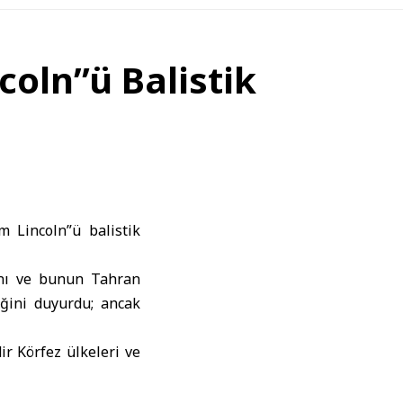
oln”ü Balistik
 Lincoln”ü balistik
ğını ve bunun Tahran
diğini duyurdu; ancak
ir Körfez ülkeleri ve
erinde İngiliz askeri