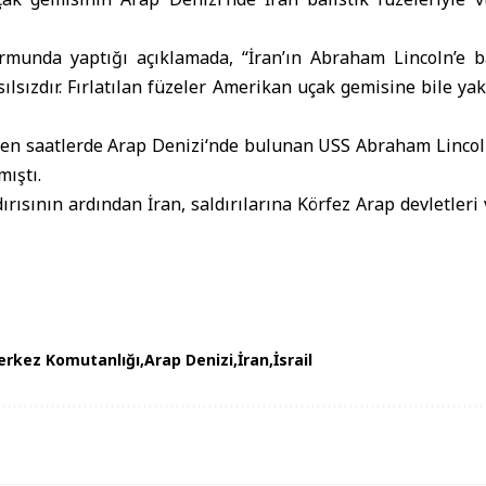
unda yaptığı açıklamada, “İran’ın Abraham Lincoln’e bal
ılsızdır. Fırlatılan füzeler Amerikan uçak gemisine bile yak
ken saatlerde
Arap Denizi
‘nde bulunan USS Abraham Lincoln’
mıştı.
dırısının ardından İran, saldırılarına Körfez Arap devletler
rkez Komutanlığı
Arap Denizi
İran
İsrail