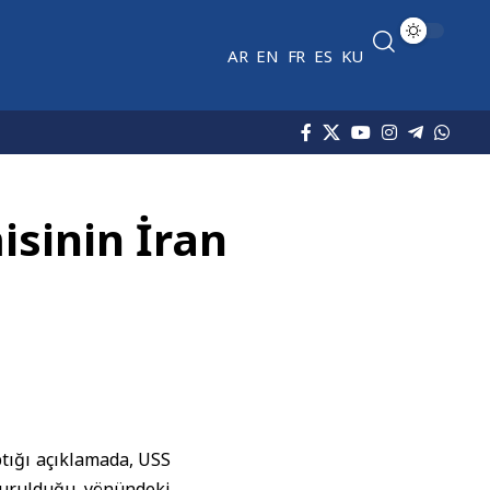
AR
EN
FR
ES
KU
sinin İran
ığı açıklamada, USS
vurulduğu yönündeki