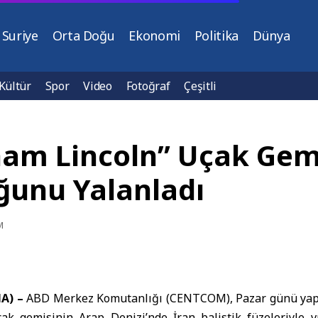
Suriye
Orta Doğu
Ekonomi
Politika
Dünya
Kültür
Spor
Video
Fotoğraf
Çeşitli
am Lincoln” Uçak Gemi
ğunu Yalanladı
M
A) –
ABD Merkez Komutanlığı
(CENTCOM), Pazar günü yapt
ak gemisinin Arap Denizi’nde İran balistik füzeleriyle 