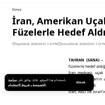
Dünya
İran, Amerikan Uça
Füzelerle Hedef Ald
Yayınlandı: 2026/03/01 7:23 PM
Güncellendi: 2026/03/01 7:23 P
TAHRAN (SANA) –
füzelerle hedef aldığ
İran medyası, uçak 
tarafından “İran’ın 
باستخدام هذا الموقع ، فإنك توافق على
سياسة
Almak
و
الخصوصية
شروط الاستخدام
.
detay verilmedi.
İran, ABD ile İsrail
Ürdün’e yönelik saldı
İngiltere Savunma Ba