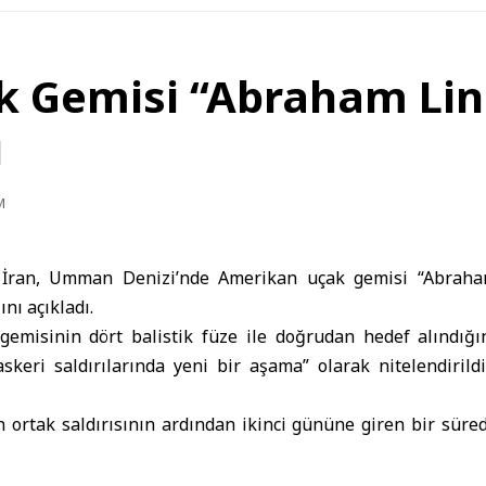
k Gemisi “Abraham Linc
ı
M
İran
,
Umman Denizi
’nde
Amerikan
uçak gemisi “Abraham
ını açıkladı.
gemisinin dört balistik füze ile doğrudan hedef alındı
askeri saldırılarında yeni bir aşama” olarak nitelendiril
’in ortak saldırısının ardından ikinci gününe giren bir süred
rılarını sürdürüyor.
kanı John Healey, yaptığı açıklamada, iki İran füzesinin, üz