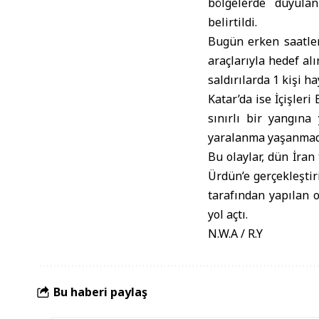
bölgelerde duyula
belirtildi.
Bugün erken saatler
araçlarıyla hedef al
saldırılarda 1 kişi h
Katar’da ise İçişler
sınırlı bir yangına
yaralanma yaşanmad
Bu olaylar, dün İran
Ürdün’e gerçekleştir
tarafından yapılan 
yol açtı.
N.W.A / R.Y
Bu haberi paylaş