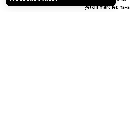
yetkili merciler, hav
Asya vatandaşı hayatı
resmi kaynaklardan a
Dubai
’de ise Dubai
olayda 4 kişinin yar
yardımı olay yeri
uygulandığını belirtt
Yetkililer ayrıca, 
nedeniyle küçük çaplı
Benzer şekilde, eng
başka bir yangına yo
bildirildi.
Bu olaylar, dün İran
Birleşik Arap Emirl
eşzamanlı olarak me
karşılık olarak gerçe