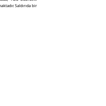
aktadır. Saldırıda bir
k, bilgilerin yalnızca
da meydana gelen bir
aralılara gerekli ilk
okollerinin derhal
ının düşen parçaları
na aldığını açıkladı.
ı’ndaki bir rıhtımda
 için müdahale ettiği
ırılarına maruz kalan
ibi Arap ülkeleriyle
ştirilen saldırılara