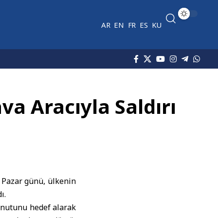
AR
EN
FR
ES
KU
a Aracıyla Saldırı
 Pazar günü, ülkenin
ı.
konutunu hedef alarak