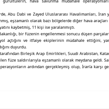
n gürültülerin, hava savunma müdahale operasyonları
de, Abu Dabi ve Zayed Uluslararası Havalimanları, İran 
ınmış, eşzamanlı olarak bazı bölgelerde diğer hava araçları
ayatını kaybetmiş, 11 kişi ise yaralanmıştı.
i Bakanlığı, bir füzenin engellenmesi sonucu düşen parçala
 yol açtığını ve itfaiye ekiplerinin müdahale ettiğini, y
ığını duyurdu.
 tarafından Birleşik Arap Emirlikleri, Suudi Arabistan, Kata
ilen füze saldırılarıyla eşzamanlı olarak meydana geldi. Sald
operasyonların ardından gerçekleşmiş olup, İran’a karşı ge