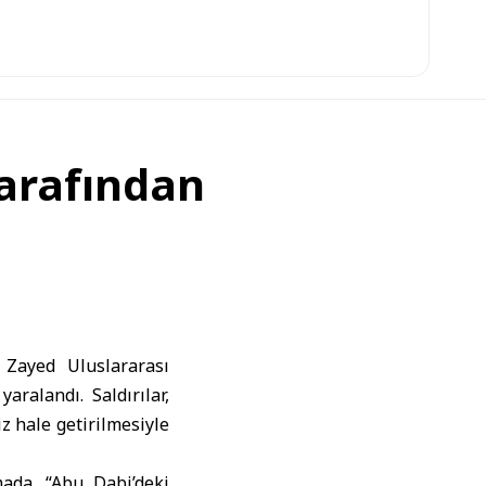
arafından
Zayed Uluslararası
aralandı. Saldırılar,
iz hale getirilmesiyle
ada, “Abu Dabi’deki