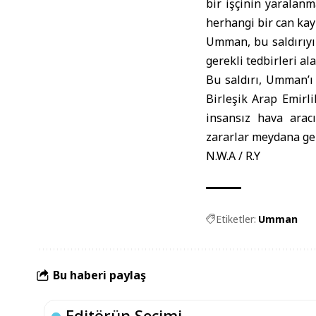
bir işçinin yaralanm
herhangi bir can kay
Umman, bu saldırıyı 
gerekli tedbirleri ala
Bu saldırı, Umman’ı 
Birleşik Arap Emirl
insansız hava arac
zararlar meydana gel
N.W.A / R.Y
Etiketler:
Umman
Bu haberi paylaş
Editörün Seçimi