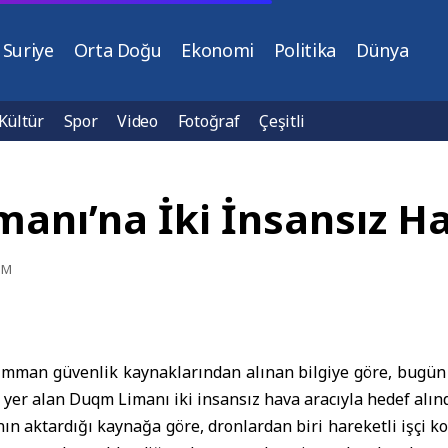
Suriye
Orta Doğu
Ekonomi
Politika
Dünya
Kültür
Spor
Video
Fotoğraf
Çeşitli
ı’na İki İnsansız Hav
PM
Umman
güvenlik kaynaklarından alınan bilgiye göre, bugün
yer alan Duqm Limanı iki insansız hava aracıyla hedef alınd
n aktardığı kaynağa göre, dronlardan biri hareketli işçi 