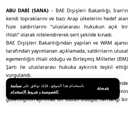
ABU DABİ (SANA)
–
BAE Dışişleri Bakanlığı
,
İran
‘ın
kendi topraklarını ve bazı Arap ülkelerini hedef alan
füze saldırılarını “uluslararası hukukun açık bir
ihlali” olarak nitelendirerek sert şekilde kınadı.
BAE Dışişleri Bakanlığından yapılan ve WAM ajansı
tarafından yayımlanan açıklamada, saldırıların ulusal
egemenliğin ihlali olduğu ve
Birleşmiş Milletler
(BM)
Şartı ile uluslararası hukuka aykırılık teşkil ettiği
vurgulandı.
Hedef alınan ülkelerle tam dayanışma içinde
باستخدام هذا الموقع ، فإنك توافق على
سياسة
Almak
olunduğu belirtilen açıklamada, bölge ülkelerinin
و
الخصوصية
شروط الاستخدام
.
güvenliğinin ayrılmaz bir bütün olduğu, herhangi bir
egemenlik ihlalinin bölge güvenliği ve istikrarına
yönelik tehdit oluşturduğu ifade edildi.
“Topraklarımızın çatışma