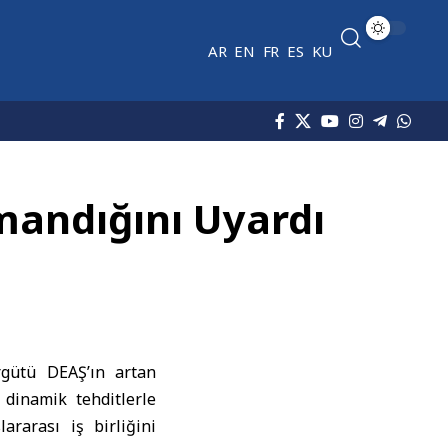
AR
EN
FR
ES
KU
mandığını Uyardı
rgütü DEAŞ’ın artan
dinamik tehditlerle
rarası iş birliğini