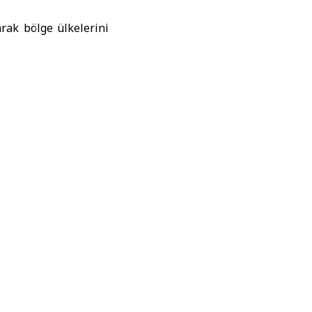
rak bölge ülkelerini
rrot
ŞAM