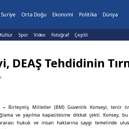
Suriye
Orta Doğu
Ekonomi
Politika
Dünya
Kültür
Spor
Video
Fotoğraf
Çeşitli
i, DEAŞ Tehdidinin Tır
M
) –
Birleşmiş Milletler (BM) Güvenlik Konseyi, terör ö
ğlama ve yayılma kapasitesine dikkat çekti. Konsey, bu 
ararası hukuk ve insan haklarına saygı temelinde ulusla