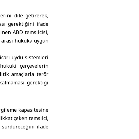
rini dile getirerek,
sı gerektiğini ifade
inen ABD temsilcisi,
lararası hukuka uygun
icari uydu sistemleri
hukuki çerçevelerin
litik amaçlarla terör
 kalmaması gerektiği
ergileme kapasitesine
dikkat çeken temsilci,
 sürdüreceğini ifade