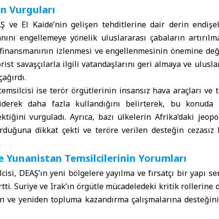
n Vurguları
Ş ve El Kaide’nin gelişen tehditlerine dair derin endişele
nını engellemeye yönelik uluslararası çabaların artırılma
ün finansmanının izlenmesi ve engellenmesinin önemine değ
örist savaşçılarla ilgili vatandaşlarını geri almaya ve ulus
çağırdı.
msilcisi ise terör örgütlerinin insansız hava araçları ve t
 giderek daha fazla kullandığını belirterek, bu konuda 
ktiğini vurguladı. Ayrıca, bazı ülkelerin Afrika’daki jeopo
kurduğuna dikkat çekti ve teröre verilen desteğin cezasız
ve Yunanistan Temsilcilerinin Yorumları
lcisi, DEAŞ’ın yeni bölgelere yayılma ve fırsatçı bir yapı s
ti. Suriye ve Irak’ın örgütle mücadeledeki kritik rollerine 
on ve yeniden topluma kazandırma çalışmalarına desteğini