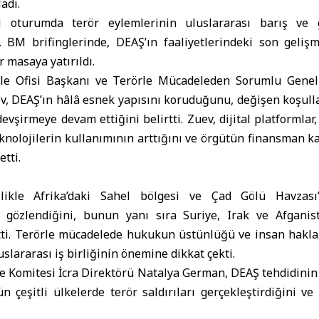
adı.
i oturumda terör eylemlerinin uluslararası barış ve 
dı. BM brifinglerinde, DEAŞ’ın faaliyetlerindeki son geli
r masaya yatırıldı.
e Ofisi Başkanı ve Terörle Mücadeleden Sorumlu Genel 
ev, DEAŞ’ın hâlâ esnek yapısını koruduğunu, değişen koşull
vşirmeye devam ettiğini belirtti. Zuev, dijital platformlar
teknolojilerin kullanımının arttığını ve örgütün finansman k
tti.
likle Afrika’daki Sahel bölgesi ve Çad Gölü Havzası’
ış gözlendiğini, bunun yanı sıra Suriye, Irak ve Afganist
ti. Terörle mücadelede hukukun üstünlüğü ve insan hakla
uslararası iş birliğinin önemine dikkat çekti.
 Komitesi İcra Direktörü Natalya German, DEAŞ tehdidinin 
n çeşitli ülkelerde terör saldırıları gerçekleştirdiğini ve