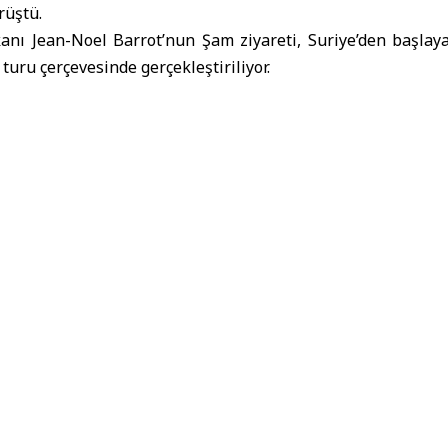
rüştü.
kanı Jean-Noel Barrot’nun Şam ziyareti, Suriye’den başlaya
uru çerçevesinde gerçekleştiriliyor.
e Gurbetçiler Bakanı Esad Hasan El-Şeybani
Fransa
Jean-Noel Ba
irliği görüşmesi