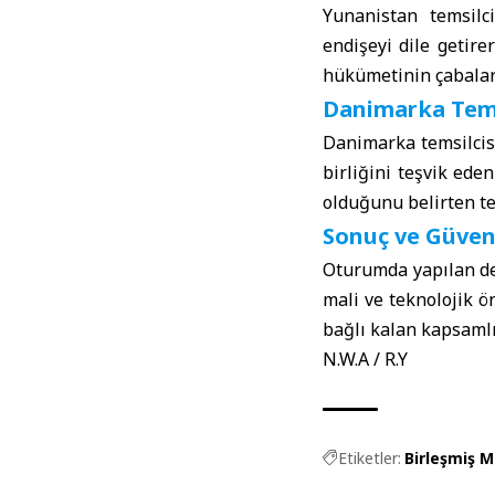
Yunanistan temsilc
endişeyi dile getirer
hükümetinin çabalar
Danimarka Tems
Danimarka temsilcis
birliğini teşvik ede
olduğunu belirten tem
Sonuç ve Güven
Oturumda yapılan de
mali ve teknolojik ö
bağlı kalan kapsamlı
N.W.A / R.Y
Etiketler:
Birleşmiş M