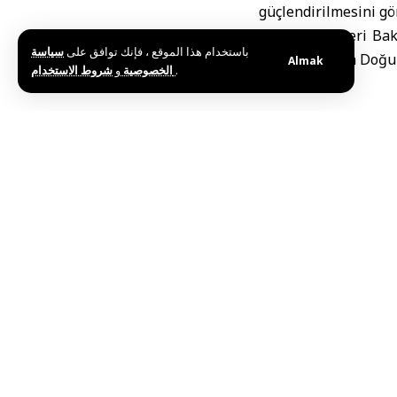
güçlendirilmesini gö
Fransa Dışişleri Ba
باستخدام هذا الموقع ، فإنك توافق على
سياسة
kapsayan Orta Doğu t
Almak
و
الخصوصية
شروط الاستخدام
.
Y.K/Y.H
Etiketler:
Dışişleri v
Bu haberi paylaş
Editörün Seçimi
Suriye ve Dünya Meteoroloji Örgütü arasında İşb
Haziran 25, 2026