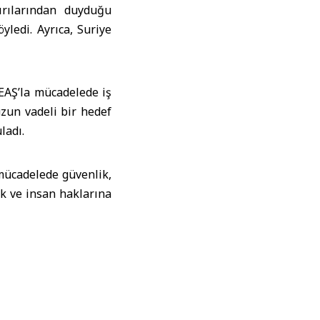
ırılarından duyduğu
öyledi. Ayrıca, Suriye
EAŞ’la mücadelede iş
uzun vadeli bir hedef
ladı.
mücadelede güvenlik,
uk ve insan haklarına