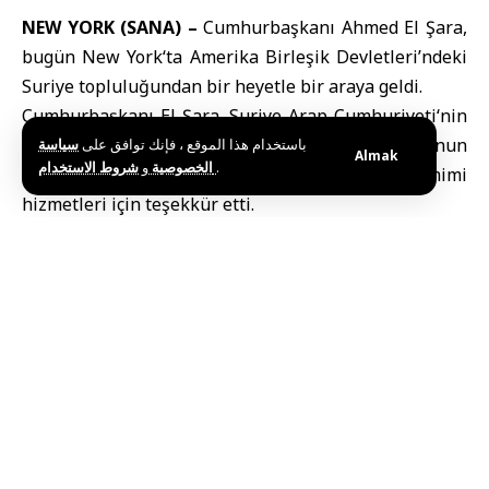
NEW YORK (SANA) –
Cumhurbaşkanı
Ahmed El Şara
,
bugün
New York
‘ta Amerika Birleşik Devletleri’ndeki
Suriye topluluğundan bir heyetle bir araya geldi.
Cumhurbaşkanı El Şara,
Suriye Arap Cumhuriyeti
‘nin
gerçek yüzünü yansıtmadaki Suriye topluluğunun
باستخدام هذا الموقع ، فإنك توافق على
سياسة
Almak
و
الخصوصية
شروط الاستخدام
.
önemini vurgulayarak, vatanlarına yönelik samimi
hizmetleri için teşekkür etti.
Toplantıya birçok bakan ve yetkili katıldı.