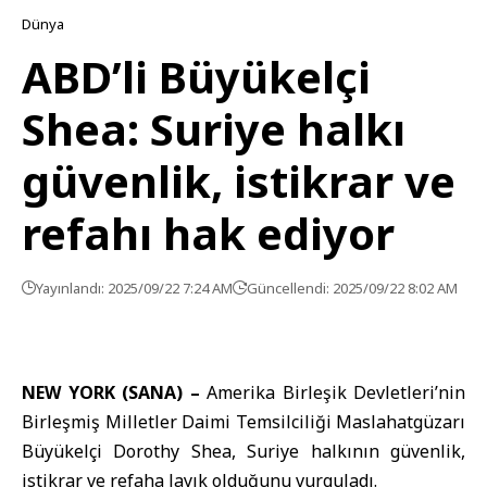
Dünya
ABD’li Büyükelçi
Shea: Suriye halkı
güvenlik, istikrar ve
refahı hak ediyor
Yayınlandı: 2025/09/22 7:24 AM
Güncellendi: 2025/09/22 8:02 AM
NEW YORK (SANA) –
Amerika
Birleşik Devletleri’nin
Birleşmiş Milletler Daimi Temsilciliği Maslahatgüzarı
Büyükelçi
Dorothy Shea
, Suriye halkının güvenlik,
istikrar ve refaha layık olduğunu vurguladı.