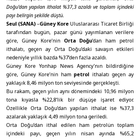
Doğu’dan yapılan ithalat %37,3 azaldı ve toplam içindeki
payı belirgin şekilde düştü.
Seul (SANA)
–
Güney Kore
Uluslararası Ticaret Birliği
tarafından bugün, pazar günü yayımlanan verilere
göre, Güney Kore’nin
Orta Doğu
’dan ham petrol
ithalatı, geçen ay Orta Doğu’daki savaşın etkileri
nedeniyle yıllık bazda %37’den fazla azaldı.
Güney Kore Yonhap News Agency’nın bildirdiğine
göre, Güney Kore’nin ham
petrol
ithalatı geçen ay
yaklaşık 8,46 milyon ton seviyesinde gerçekleşti.
Bu rakam, geçen yılın aynı dönemindeki 10,96 milyon
tona kıyasla %22,8’lik bir düşüşe işaret ediyor.
Özellikle Orta Doğu’dan yapılan ithalat ise %37,3
azalarak yaklaşık 4,49 milyon tona geriledi.
Orta Doğu’dan ithal edilen ham petrolün toplam
içindeki payı, geçen yılın nisan ayında %65,2