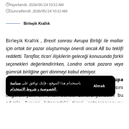
Yayınlandı: 2026/05/24 10:32 AM
Güncellendi: 2026/05/24 10:32 AM
Birleşik Krallık
Birleşik Krallık
, Brexit sonrası Avrupa Birliği ile mallar
için ortak bir pazar oluşturmayı önerdi ancak AB bu teklifi
reddetti. Taraflar, ticari ilişkilerin geleceği konusunda farklı
seçenekleri değerlendirirken, Londra ortak pazara veya
gümrük birliğine geri dönmeyi kabul etmiyor.
Londra (SANA) –
Birleşik Krallık
hükümeti,
Avrupa
باستخدام هذا الموقع ، فإنك توافق على
سياسة
Almak
Birliği
ile mallar için ortak bir pazar oluşturulmasını
و
الخصوصية
شروط الاستخدام
.
öngören yeni bir öneri sundu. Londra yönetimi bu
adımla Avrupa kıtasındaki ticari entegrasyonunu
yeniden güçlendirmeyi hedeflerken, öneri AB
tarafından reddedildi. Bu durum, 2020 yılında
yürürlüğe giren Brexit sürecinden bu yana taraflar