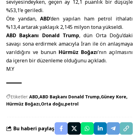
seviyesindeyken, geçen ay 12,1 puanlık bir düşüşle
%53,1’e geriledi.
Öte yandan,
ABD
’den yapılan ham petrol ithalatı
%13,4 artarak yaklaşık 2,145 milyon tona yükseldi.
ABD Başkanı Donald Trump
, dün Orta Doğu’daki
savaşı sona erdirmek amacıyla İran ile ön anlaşmaya
varıldığını ve bunun
Hürmüz Boğazı
’nın açılmasını
da içeren bir düzenleme olduğunu açıkladı.
M.Y
Etiketler:
ABD
ABD Başkanı Donald Trump
Güney Kore
Hürmüz Boğazı
Orta doğu
petrol
Bu haberi paylaş