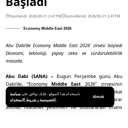
Başladı
Yayınlandı: 2026/05/21 2:47 PM
Güncellendi: 2026/05/21 2:47 PM
Economy Middle East 2026
Abu Dabi’de Economy Middle East 2026’ zirvesi başladı
Ekonomi, teknoloji, yapay zeka ve sürdürülebilirlik
masada.
Abu Dabi (SANA) –
Bugün Perşembe günü Abu
Dabi’de, “Economy
Middle East
2026” zirvesinin
üçüncü oturumu başladı. Zirve,
Abu Dabi
Global
باستخدام هذا الموقع ، فإنك توافق على
سياسة
Almak
Market işbirliğiyle düzenleniyor ve bakanlar, karar
و
الخصوصية
شروط الاستخدام
.
alıcılar, hükümet yetkilileri ile uluslararası finans
kurumları ve şirketlerin liderlerini bir araya getiriyor.
Abu Dabi’de Zirve Başladı