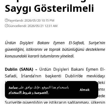
Saygı Gösterilmeli
Yayınlandı: 2026/05/20 10:15 PM
Güncellendi: 2026/05/21 12:31 AM
Ürdün Dışişleri Bakanı Eymen El-Safadi, Suriye’nin
güvenliğini, istikrarını ve toprak bütünlüğünü destekleme
konusundaki kararlı tutumlarını yineledi.
Dublin (SANA) –
Ürdün Dışişleri Bakanı
Eymen El-
Safadi
, İrlanda’nın başkenti Dublin’de mevkidaşı
Helen McEntee ile bir araya gelerek bölgedeki
باستخدام هذا الموقع ، فإنك توافق على
سياسة
gelişmeleri değerlendirdi. Ürdün resmi haber ajansı
Almak
و
الخصوصية
شروط الاستخدام
.
PETRA’nın aktardığına göre, El-Safadi görüşmede
Suriye’de güvenliğin ve istikrarın sağlanması, ülkenin
egemenliğine ve toprak bütünlüğüne saygı