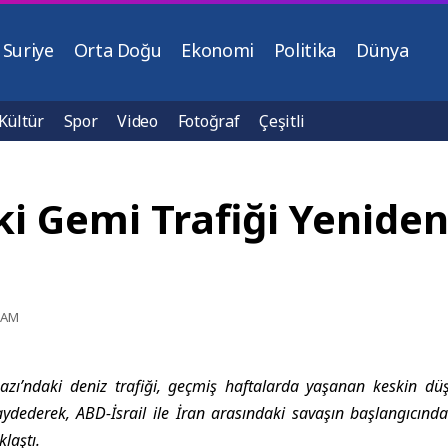
Suriye
Orta Doğu
Ekonomi
Politika
Dünya
Kültür
Spor
Video
Fotoğraf
Çeşitli
i Gemi Trafiği Yeniden
0 AM
azı’ndaki deniz trafiği, geçmiş haftalarda yaşanan keskin d
aydederek, ABD-İsrail ile İran arasındaki savaşın başlangıcın
laştı.