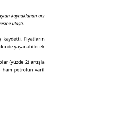
avaştan kaynaklanan arz
esine ulaştı.
 kaydetti. Fiyatların
arikinde yaşanabilecek
lar (yüzde 2) artışla
) ham petrolün varil
Nisan’dan bu yana en
ı fiyatları