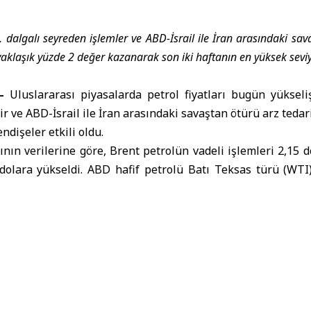
rı, dalgalı seyreden işlemler ve ABD-İsrail ile İran arasındaki s
 yaklaşık yüzde 2 değer kazanarak son iki haftanın en yüksek seviy
–
Uluslararası piyasalarda petrol fiyatları bugün yükseliş
yir ve ABD-İsrail ile İran arasındaki savaştan ötürü arz ted
ndişeler etkili oldu.
nın verilerine göre, Brent petrolün vadeli işlemleri 2,15 do
 dolara yükseldi. ABD hafif petrolü Batı Teksas türü (WTI
 (yüzde 1,9) değer kazanarak 107,40 dolardan işlem gördü.
kte Brent petrol 4 Mayıs’tan, Batı Teksas petrolü ise 7 
esine doğru yöneldi.
ükleer santrale yönelik saldır
ı