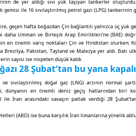
rinin de yer aldığı sıvı yük taşıyan tankerler oluşturdu.
gemisi ile 16 sıvılaştırılmış petrol gazı (LPG) tankerinin g
öre, geçen hafta boğazdan Çin bağlantılı yalnızca üç yük 
emi daha Umman ve Birleşik Arap Emirlikleri’ne (BAE) doğr
in en önemli varış noktaları Çin ve Hindistan olurken; Kö
da Brezilya, Pakistan, Tayland ve Malezya yer aldı. Batı ülk
erin sayısı ise nispeten düşük kaldı.
azı 28 Şubat’tan bu yana kapalı
l ve sıvılaştırılmış doğal gaz (LNG) arzının normal şart
iği, dünyanın en önemli deniz geçiş hatlarından biri
il ile İran arasındaki savaşın patlak verdiği 28 Şubat’
letleri (ABD) ise buna karşılık İran limanlarına yönelik abl