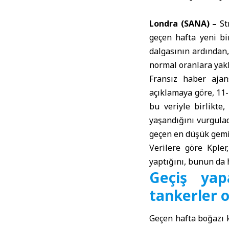
Londra (SANA) –
Str
geçen hafta yeni bi
dalgasının ardından
normal oranlara yakl
Fransız haber ajans
açıklamaya göre, 11-
bu veriyle birlikte
yaşandığını vurgulad
geçen en düşük gemi 
Verilere göre Kple
yaptığını, bunun da h
Geçiş yap
tankerler 
Geçen hafta boğazı k