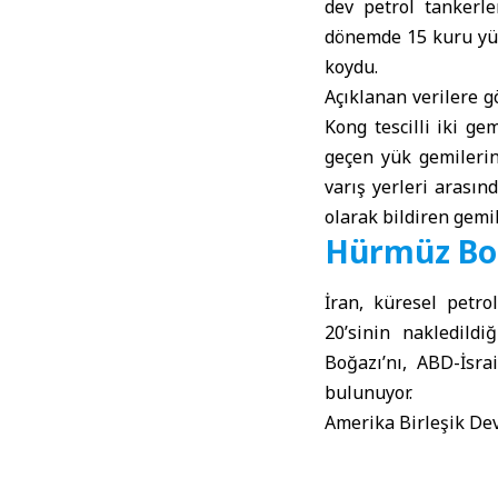
dev petrol tankerle
dönemde 15 kuru yük 
koydu.
Açıklanan verilere g
Kong tescilli iki g
geçen yük gemilerin
varış yerleri arasın
olarak bildiren gemil
Hürmüz Boğ
İran, küresel petro
20’sinin nakledild
Boğazı’nı, ABD-İsra
bulunuyor.
Amerika Birleşik Dev