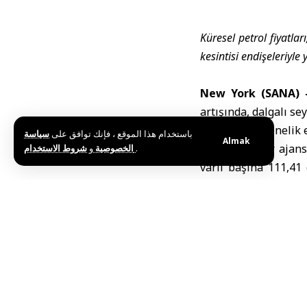
Küresel petrol fiyatla
kesintisi endişeleriyle
New York (SANA) 
artışında, dalgalı se
aksamalara yönelik e
باستخدام هذا الموقع ، فإنك توافق على
سياسة
Almak
Reuters haber ajansı
و
الخصوصية
شروط الاستخدام
.
varil başına 111,41
fiyatı ise 1,98 dolar
Bu yükselişle birli
yüksek kapanış seviy
BAE’deki n
tırmandırd