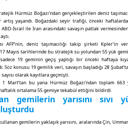
atejik Hürmüz Boğazı’ndan gerçekleştirilen deniz taşımacı
r artış yaşandı. Boğazdaki seyir trafiği, önceki haftalard
, ABD-İsrail ile İran arasındaki savaşın patlak vermesinde
aştı.
ı AFP’nin, deniz taşımacılığı takip şirketi Kpler’in ver
17 Mayıs tarihlerinde bu stratejik su yolundan 55 yük gemisi
, sadece 19 geminin geçiş yaptığı bir önceki haftaya kıy
ı. Söz konusu 19 gemilik veri, savaşın başladığı 28 Şubat
sayısı olarak kayıtlara geçmişti.
r, 1 Mart’tan bu yana Hürmüz Boğazı’ndan toplam 663 
aftalık ortalama 55 gemiye tekabül ettiğini bildirdi.
an gemilerin yarısını sıvı y
oluşturdu
ullanan gemilerin yaklaşık yarısını, aralarında Çin, Umma