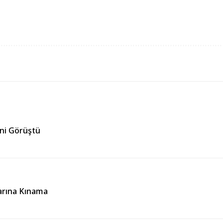
ğini Görüştü
larına Kınama