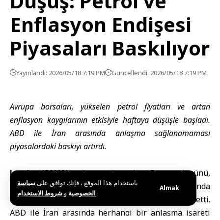
Düşüş: Petrol ve
Enflasyon Endişesi
Piyasaları Baskılıyor
Yayınlandı: 2026/05/18 7:19 PM
Güncellendi: 2026/05/18 7:19 PM
Avrupa borsaları, yükselen petrol fiyatları ve artan
enflasyon kaygılarının etkisiyle haftaya düşüşle başladı.
ABD ile İran arasında anlaşma sağlanamaması
piyasalardaki baskıyı artırdı.
Londra (SANA) –
Avrupa borsaları
Pazartesi günü,
باستخدام هذا الموقع ، فإنك توافق على
سياسة
petrol fiyatlarındaki yükseliş ve tahvil piyasalarında
Almak
و
الخصوصية
شروط الاستخدام
.
devam eden satış baskısının etkisiyle değer kaybetti.
ABD ile İran arasında herhangi bir anlaşma işareti