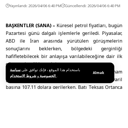
Yayınlandı: 2026/04/06 6:40 PM
Güncellendi: 2026/04/06 6:40 PM
BAŞKENTLER (SANA) –
Küresel
petrol
fiyatları, bugün
Pazartesi günü dalgalı işlemlerle geriledi. Piyasalar,
ABD
ile
İran
arasında yürütülen görüşmelerin
sonuçlarını beklerken, bölgedeki gerginliği
hafifletebilecek bir anlayışa varılabileceğine dair ilk
göstergeler dikkat çekti.
باستخدام هذا الموقع ، فإنك توافق على
سياسة
Reuters ajansı
nın bildirdiğine göre, Brent ham
Almak
و
الخصوصية
شروط الاستخدام
.
petrolünün vadeli işlemleri 1,92 dolar düşerek varil
başına 107,11 dolara gerilerken, Batı Teksas Ortanca
(WTI) ham petrolü vadeli işlemleri yaklaşık 2,03 dolar
düşüşle varil başına 109,50 dolara geriledi.
Bu gerileme, Washington ve Tahran’ın çatışmaları
sona erdirmeyi amaçlayan bir planın ön taslağını
almasının ardından gerçekleşti. Yatırımcılar, bu adımı