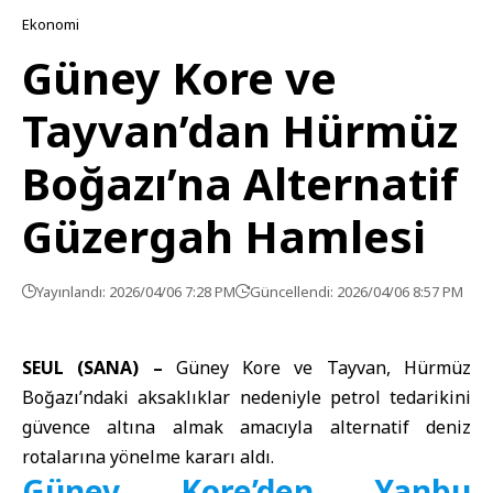
Ekonomi
Güney Kore ve
Tayvan’dan Hürmüz
Boğazı’na Alternatif
Güzergah Hamlesi
Yayınlandı: 2026/04/06 7:28 PM
Güncellendi: 2026/04/06 8:57 PM
SEUL (SANA) –
Güney Kore
ve
Tayvan
,
Hürmüz
Boğazı
’ndaki aksaklıklar nedeniyle
petrol
tedarikini
güvence altına almak amacıyla alternatif deniz
rotalarına yönelme kararı aldı.
Güney Kore’den Yanbu